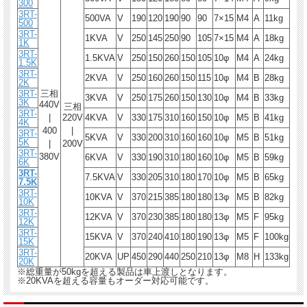
300
3RT-
500VA
V
190
120
190
90
90
7×15
M4
A
11kg
500
3RT-
1KVA
V
250
145
250
90
105
7×15
M4
A
18kg
1K
3RT-
1.5KVA
V
250
150
260
150
105
10φ
M4
A
24kg
1.5K
3RT-
2KVA
V
250
160
260
150
115
10φ
M4
B
28kg
2K
3RT-
三相
3KVA
V
250
175
260
150
130
10φ
M4
B
33kg
3K
440V
三相
3RT-
|
220V
4KVA
V
330
175
310
160
150
10φ
M5
B
41kg
4K
400
|
3RT-
5KVA
V
330
200
310
160
160
10φ
M5
B
51kg
5K
|
200V
3RT-
380V
6KVA
V
330
190
310
180
160
10φ
M5
B
59kg
6K
3RT-
7.5KVA
V
330
205
310
180
170
10φ
M5
B
65kg
7.5K
3RT-
10KVA
V
370
215
385
180
180
13φ
M5
B
82kg
10K
3RT-
12KVA
V
370
230
385
180
180
13φ
M5
F
95kg
12K
3RT-
15KVA
V
370
240
410
180
190
13φ
M5
F
100kg
15K
3RT-
20KVA
UP
450
290
440
250
210
13φ
M8
H
133kg
20K
※総重量が50kgを超える製品は車上渡しとなります。
※20KVAを超える容量もオーダー対応可能です。