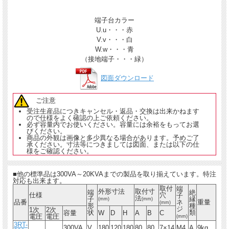
端子台カラー
U.u・・・赤
V.v・・・白
W.w・・・青
（接地端子・・・緑）
図面ダウンロード
ご注意
受注生産品につきキャンセル・返品・交換は出来かねます
ので仕様をよく確認の上ご依頼ください。
必ず容量内でお使いください。容量には余裕をもってお選
びください。
商品の外観は画像と多少異なる場合があります。予めご了
承ください。寸法等につきましては図面、または以下の仕
様をご確認ください。
■他の標準品は300VA～20KVAまでの製品を取り揃えています。特注
対応も出来ます。
取付
端
外形寸法
取付寸
端
絶
仕様
穴
子
法
子
縁
(mm)
(mm)
品番
ネ
重量
(mm)
形
種
ジ
1次
2次
状
類
容量
W
D
H
A
B
C
電圧
電圧
(mm)
3RT-
300VA
V
180
120
180
80
80
7×14
M4
A
9kg