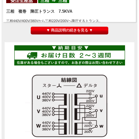
三相 複巻 降圧トランス 7.5KVA
三相440V/400V/380Vから三相220V/200Vへ降圧するトランス。
三相で最も出荷されている製品です。こちらの商品の
容量は7.5KVA（7500VA)
▼ 商品説明の続きを見る ▼
ケース無し・乾式 低圧用 絶縁B種（許容最高温度120℃）。