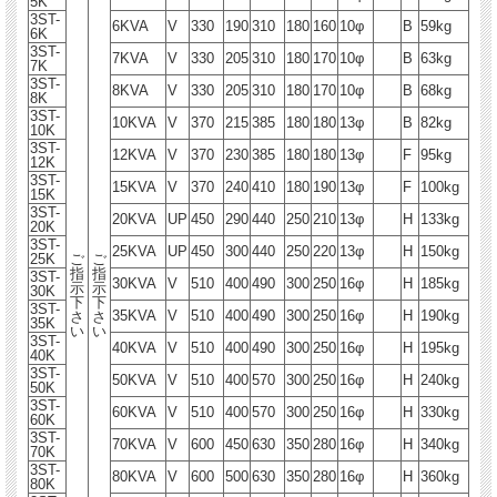
5K
3ST-
6KVA
V
330
190
310
180
160
10φ
B
59kg
6K
3ST-
7KVA
V
330
205
310
180
170
10φ
B
63kg
7K
3ST-
8KVA
V
330
205
310
180
170
10φ
B
68kg
8K
3ST-
10KVA
V
370
215
385
180
180
13φ
B
82kg
10K
3ST-
12KVA
V
370
230
385
180
180
13φ
F
95kg
12K
3ST-
15KVA
V
370
240
410
180
190
13φ
F
100kg
15K
3ST-
20KVA
UP
450
290
440
250
210
13φ
H
133kg
20K
3ST-
25KVA
UP
450
300
440
250
220
13φ
H
150kg
25K
ご
ご
指
指
3ST-
30KVA
V
510
400
490
300
250
16φ
H
185kg
示
示
30K
下
下
3ST-
35KVA
V
510
400
490
300
250
16φ
H
190kg
さ
さ
35K
い
い
3ST-
40KVA
V
510
400
490
300
250
16φ
H
195kg
40K
3ST-
50KVA
V
510
400
570
300
250
16φ
H
240kg
50K
3ST-
60KVA
V
510
400
570
300
250
16φ
H
330kg
60K
3ST-
70KVA
V
600
450
630
350
280
16φ
H
340kg
70K
3ST-
80KVA
V
600
500
630
350
280
16φ
H
360kg
80K