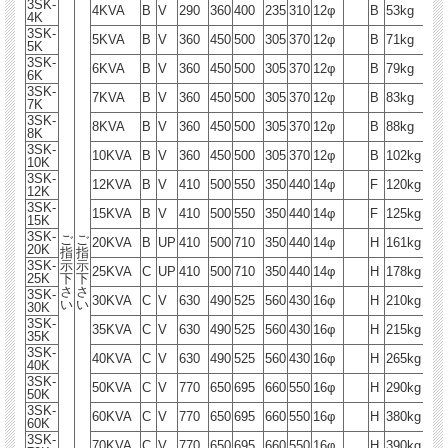
3SK-
4KVA
B
V
290
360
400
235
310
12φ
B
53kg
4K
3SK-
5KVA
B
V
360
450
500
305
370
12φ
B
71kg
5K
3SK-
6KVA
B
V
360
450
500
305
370
12φ
B
79kg
6K
3SK-
7KVA
B
V
360
450
500
305
370
12φ
B
83kg
7K
3SK-
8KVA
B
V
360
450
500
305
370
12φ
B
88kg
8K
3SK-
10KVA
B
V
360
450
500
305
370
12φ
B
102kg
10K
3SK-
12KVA
B
V
410
500
550
350
440
14φ
F
120kg
12K
3SK-
15KVA
B
V
410
500
550
350
440
14φ
F
125kg
15K
3SK-
ご
ご
20KVA
B
UP
410
500
710
350
440
14φ
H
161kg
20K
指
指
3SK-
示
示
25KVA
C
UP
410
500
710
350
440
14φ
H
178kg
25K
下
下
さ
さ
3SK-
30KVA
C
V
630
490
525
560
430
16φ
H
210kg
い
い
30K
3SK-
35KVA
C
V
630
490
525
560
430
16φ
H
215kg
35K
3SK-
40KVA
C
V
630
490
525
560
430
16φ
H
265kg
40K
3SK-
50KVA
C
V
770
650
695
660
550
16φ
H
290kg
50K
3SK-
60KVA
C
V
770
650
695
660
550
16φ
H
380kg
60K
3SK-
70KVA
C
V
770
650
695
660
550
16φ
H
390kg