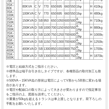
70K
3SK-
80KVA
C
V
770
650
695
660
550
16φ
H
410kg
80K
3SK-
100KVA
C
V
770
650
695
660
550
16φ
H
480kg
100K
3SK-
4-
150KVA
D
SB
950
650
1050
600
500
H
710kg
150K
14φ
3SK-
4-
200KVA
D
SB
1000
700
1150
650
550
H
880kg
200K
14φ
3SK-
4-
250KVA
D
SB
1100
750
1250
700
600
H
1000kg
250K
18φ
3SK-
4-
300KVA
D
SB
1150
750
1300
700
600
H
1250kg
300K
18φ
3SK-
4-
400KVA
D
SB
1300
850
1550
800
750
H
1700kg
400K
18φ
3SK-
4-
500KVA
D
SB
1300
850
1650
800
750
H
1870kg
500K
18φ
※電圧と結線方式をご指示ください。
※標準品は端子台引き出しタイプですが、各種部品の取付加工も致
します。
※500VA～15KVA迄の形状は電圧によってV形からSB形に変わる場
合があります。
※電圧や配線口の取り方によって大きさが変わりますので指定事項
をご指示の上、図面を請求してください。
※重量が50kgを超えるトランスは車上渡しとなります。荷下ろしの
手配をお願いいたします。