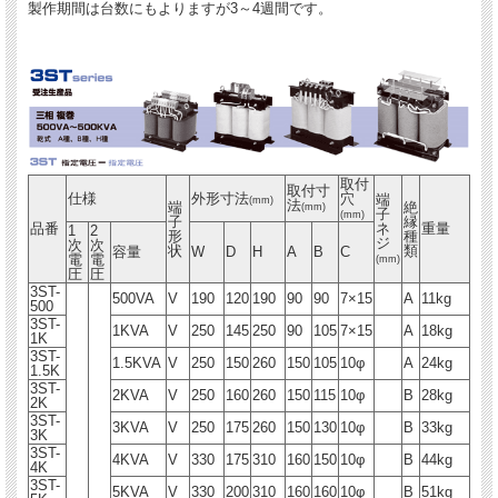
製作期間は台数にもよりますが3～4週間です。
取付
取付寸
仕様
外形寸法
穴
端
(mm)
法
端
絶
(mm)
子
(mm)
子
縁
品番
ネ
重量
1
2
形
種
ジ
次
次
状
類
容量
W
D
H
A
B
C
電
電
(mm)
圧
圧
3ST-
500VA
V
190
120
190
90
90
7×15
A
11kg
500
3ST-
1KVA
V
250
145
250
90
105
7×15
A
18kg
1K
3ST-
1.5KVA
V
250
150
260
150
105
10φ
A
24kg
1.5K
3ST-
2KVA
V
250
160
260
150
115
10φ
B
28kg
2K
3ST-
3KVA
V
250
175
260
150
130
10φ
B
33kg
3K
3ST-
4KVA
V
330
175
310
160
150
10φ
B
44kg
4K
3ST-
5KVA
V
330
200
310
160
160
10φ
B
51kg