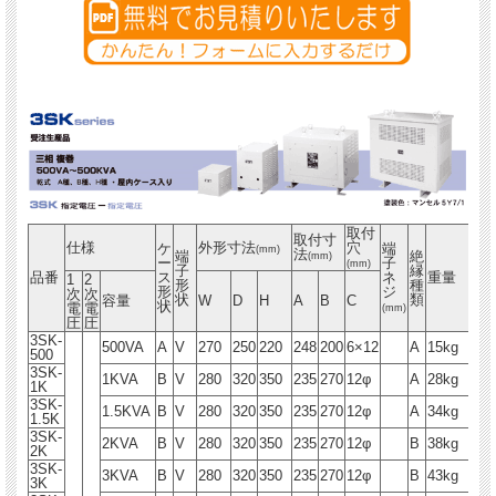
取付
取付寸
仕様
外形寸法
穴
ケ
端
(mm)
法
端
絶
(mm)
ー
子
(mm)
子
縁
品番
ス
ネ
重量
1
2
形
種
形
ジ
次
次
状
類
容量
W
D
H
A
B
C
状
電
電
(mm)
圧
圧
3SK-
500VA
A
V
270
250
220
248
200
6×12
A
15kg
500
3SK-
1KVA
B
V
280
320
350
235
270
12φ
A
28kg
1K
3SK-
1.5KVA
B
V
280
320
350
235
270
12φ
A
34kg
1.5K
3SK-
2KVA
B
V
280
320
350
235
270
12φ
B
38kg
2K
3SK-
3KVA
B
V
280
320
350
235
270
12φ
B
43kg
3K