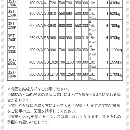
3ST-
100KVA
V
720
500
700
350
300
16φ
H
430kg
100K
4-
3ST-
150KVA
SB
810
550
680
500
300
14φ
H
620kg
150K
切込み
4-
3ST-
200KVA
SB
840
600
800
550
300
14φ
H
780kg
200K
切込み
4-
3ST-
250KVA
SB
960
600
900
600
310
18φ
H
870kg
250K
切込み
4-
3ST-
300KVA
SB
990
700
1000
650
350
18φ
H
1100kg
300K
切込み
4-
3ST-
400KVA
SB
1020
700
1150
700
380
18φ
H
1550kg
400K
切込み
4-
3ST-
500KVA
SB
1140
700
1250
700
380
18φ
H
1700kg
500K
切込み
※電圧と結線方式をご指示ください。
※500VA～15KVA迄の形状は電圧によってV形からSB形に変わる場
合があります。
※電圧や配線口の取り方によって大きさが変わりますので指定事項
をご指示の上、図面を請求してください。
※重量が50kgを超えるトランスは車上渡しとなります。荷下ろしの
手配をお願いいたします。