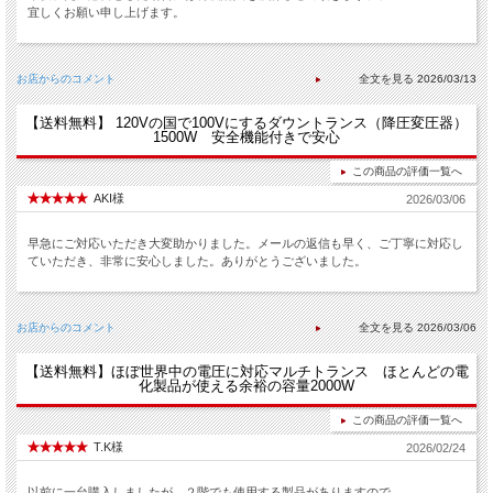
宜しくお願い申し上げます。
お店からのコメント
2026/03/13
【送料無料】 120Vの国で100Vにするダウントランス（降圧変圧器）
1500W 安全機能付きで安心
この商品の評価一覧へ
AKI様
2026/03/06
早急にご対応いただき大変助かりました。メールの返信も早く、ご丁寧に対応し
ていただき、非常に安心しました。ありがとうございました。
お店からのコメント
2026/03/06
【送料無料】ほぼ世界中の電圧に対応マルチトランス ほとんどの電
化製品が使える余裕の容量2000W
この商品の評価一覧へ
T.K様
2026/02/24
以前に一台購入しましたが、２階でも使用する製品がありますので、