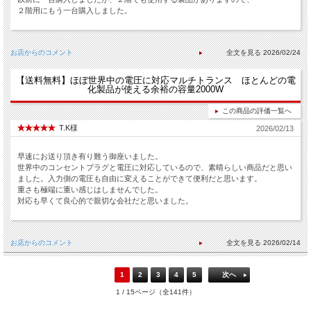
２階用にもう一台購入しました。
お店からのコメント
2026/02/24
【送料無料】ほぼ世界中の電圧に対応マルチトランス ほとんどの電
化製品が使える余裕の容量2000W
この商品の評価一覧へ
T.K様
2026/02/13
早速にお送り頂き有り難う御座いました。
世界中のコンセントプラグと電圧に対応しているので、素晴らしい商品だと思い
ました。入力側の電圧も自由に変えることができて便利だと思います。
重さも極端に重い感じはしませんでした。
対応も早くて良心的で親切な会社だと思いました。
お店からのコメント
2026/02/14
1
2
3
4
5
次へ
1 / 15ページ（全141件）