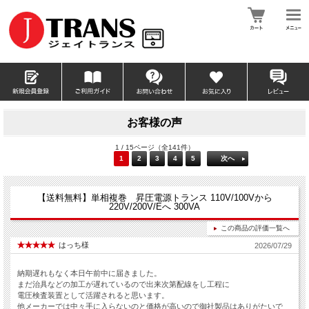
お客様の声
1 / 15ページ（全141件）
1
2
3
4
5
次へ
【送料無料】単相複巻 昇圧電源トランス 110V/100Vから
220V/200V/Eへ 300VA
この商品の評価一覧へ
はっち様
2026/07/29
納期遅れもなく本日午前中に届きました。
まだ治具などの加工が遅れているので出来次第配線をし工程に
電圧検査装置として活躍されると思います。
他メーカーでは中々手に入らないのと価格が高いので御社製品はありがたいで