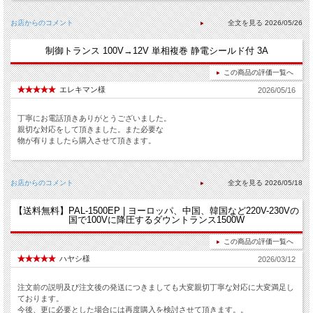
お店からのコメント
2026/05/26
制御トランス 100V→12V 単相複巻 静電シールド付 3A
この商品の評価一覧へ
エレキマン様
2026/05/16
丁寧にお電話頂きありがとうございました。
親切な対応をして頂きました。また必要な
物が有りましたら購入させて頂きます。
お店からのコメント
2026/05/18
【送料無料】PAL-1500EP | ヨーロッパ、中国、韓国など220V-230Vの
国で100Vに降圧するダウントランス1500W
この商品の評価一覧へ
ハヤシ様
2026/03/12
注文前の説明及び注文後の発送につきましても大変親切丁寧な対応に大変満足し
ております。
今後、更に必要とした場合には再度購入を検討させて頂きます。。