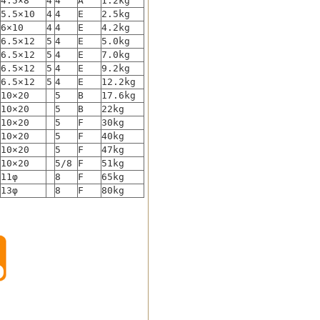
4.5×8
4
4
A
1.2kg
5.5×10
4
4
E
2.5kg
6×10
4
4
E
4.2kg
6.5×12
5
4
E
5.0kg
6.5×12
5
4
E
7.0kg
6.5×12
5
4
E
9.2kg
6.5×12
5
4
E
12.2kg
10×20
5
B
17.6kg
10×20
5
B
22kg
10×20
5
F
30kg
10×20
5
F
40kg
10×20
5
F
47kg
10×20
5/8
F
51kg
11φ
8
F
65kg
13φ
8
F
80kg