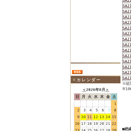
SA2
SA2
SA2
SA2
SA2
SA2
SA2
SA2
SA2
SA2
SA2
SA2
SA2
SA2
SA2
カレンダー
※総
※1
＜
2026年8月
＞
日
月
火
水
木
金
土
1
2
3
4
5
6
7
8
9
10
11
12
13
14
15
16
17
18
19
20
21
22
■絶縁
23
24
25
26
27
28
29