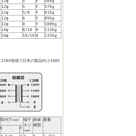
12φ
5
F
50kg
12φ
5
F
57kg
12φ
5/8
F
61kg
12φ
8
F
85kg
12φ
8
F
100kg
14φ
8/10
H
115kg
14φ
10/10
H
135kg
220V地域で日本の製品向け100V
取付穴
端子
絶縁
重量
(mm)
ネジ
種類
E
F
(mm)