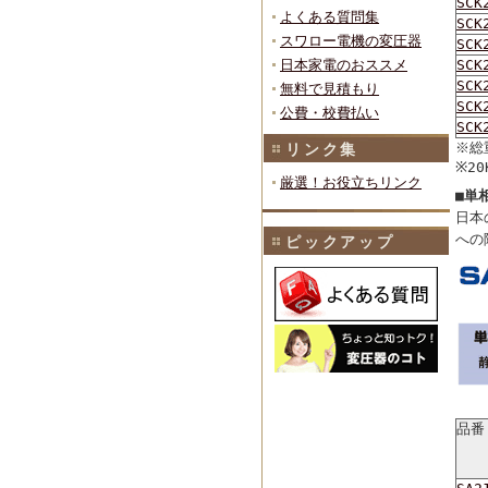
SCK
よくある質問集
SCK
スワロー電機の変圧器
SCK
日本家電のおススメ
SCK
SCK
無料で見積もり
SCK
公費・校費払い
SCK
※総
リンク集
※2
厳選！お役立ちリンク
■単相
日本
への
ピックアップ
品番