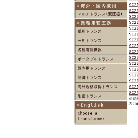
SC2
海外・国内兼用
SC2
マルチトランス(変圧器)
SC2
SC2
業務用変圧器
SC2
単相トランス
SC2
SC2
三相トランス
SC2
各種電源機器
SC2
SC2
ポータブルトランス
SC2
盤内用トランス
SC2
SC2
制御トランス
SC2
海外規格取得トランス
SC2
SC2
耐雷トランス
※総
※2
English
Choose a
transformer