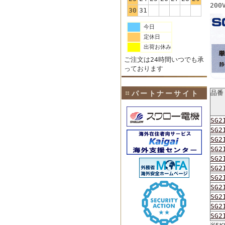
20
30
31
今日
定休日
出荷お休み
ご注文は24時間いつでも承
っております
品番
パートナーサイト
SG2
SG2
SG2
SG2
SG2
SG2
SG2
SG2
SG2
SG2
SG2