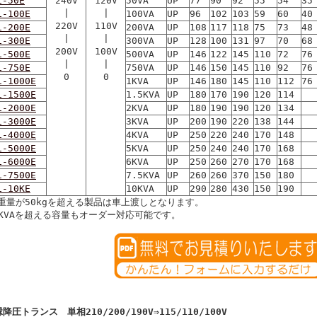
1-50E
240V
120V
50VA
UP
77
90
92
55
54
35
|
|
1-100E
100VA
UP
96
102
103
59
60
40
220V
110V
1-200E
200VA
UP
108
117
118
75
73
48
|
|
1-300E
300VA
UP
128
100
131
97
70
68
200V
100V
1-500E
500VA
UP
146
122
145
110
72
76
|
|
1-750E
750VA
UP
146
150
145
110
92
76
0
0
1-1000E
1KVA
UP
146
180
145
110
112
76
1-1500E
1.5KVA
UP
180
170
190
120
114
1-2000E
2KVA
UP
180
190
190
120
134
1-3000E
3KVA
UP
200
190
220
138
144
1-4000E
4KVA
UP
250
220
240
170
148
1-5000E
5KVA
UP
250
240
240
170
168
1-6000E
6KVA
UP
250
260
270
170
168
1-7500E
7.5KVA
UP
260
260
370
150
180
1-10KE
10KVA
UP
290
280
430
150
190
重量が50kgを超える製品は車上渡しとなります。
0KVAを超える容量もオーダー対応可能です。
降圧トランス 単相210/200/190V⇒115/110/100V