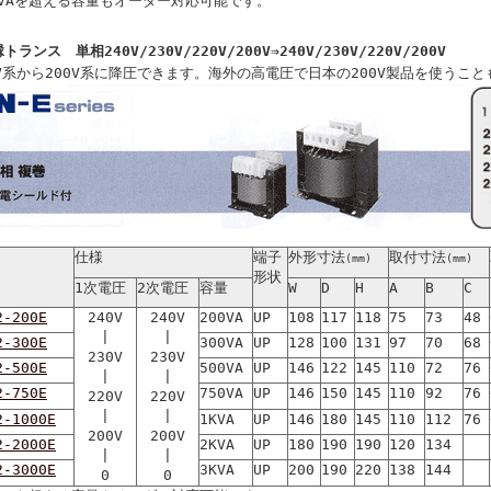
KVAを超える容量もオーダー対応可能です。
トランス 単相240V/230V/220V/200V⇒240V/230V/220V/200V
0V系から200V系に降圧できます。海外の高電圧で日本の200V製品を使うこと
仕様
端子
外形寸法
取付寸法
(mm)
(mm)
形状
1次電圧
2次電圧
容量
W
D
H
A
B
C
2-200E
240V
240V
200VA
UP
108
117
118
75
73
48
|
|
2-300E
300VA
UP
128
100
131
97
70
68
230V
230V
2-500E
500VA
UP
146
122
145
110
72
76
|
|
2-750E
750VA
UP
146
150
145
110
92
76
220V
220V
|
|
2-1000E
1KVA
UP
146
180
145
110
112
76
200V
200V
2-2000E
2KVA
UP
180
190
190
120
134
|
|
2-3000E
3KVA
UP
200
190
220
138
144
0
0