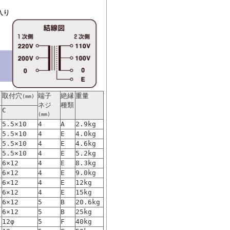
入り
取付穴
端子
絶縁
重量
(mm)
ネジ
種類
C
(mm)
5.5×10
4
A
2.9kg
5.5×10
4
E
4.0kg
5.5×10
4
E
4.6kg
5.5×10
4
E
5.2kg
6×12
4
E
8.3kg
6×12
4
E
9.0kg
6×12
4
E
12kg
6×12
4
E
15kg
6×12
5
B
20.6kg
6×12
5
B
25kg
12φ
5
F
40kg