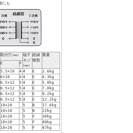
整にも
取付穴
端子
絶縁
重量
(mm)
ネジ
種類
E
F
(mm)
5.5×10
4
4
E
2.6kg
6×10
4
4
E
4.3kg
6.5×12
5
4
E
5.0kg
6.5×12
5
4
E
7.0kg
6.5×12
5
4
E
9.2kg
6.5×12
5
4
E
12.2kg
10×20
5
B
17.6kg
10×20
5
B
22kg
10×20
5
F
30kg
10×20
5
F
40kg
10×20
5
F
47kg