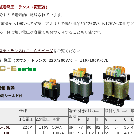
複巻降圧トランス（変圧器）
ですので電気的に絶縁されています。
0V電源から100Vへの変換、アメリカの製品用などに200Vから120Vへ降圧
の一覧に無い電圧や容量でもおつくりすることも可能です。
複巻トランスはこちらのページ
をご覧ください
 降圧（ダウン）トランス 220/200V/0 ⇒ 110/100V/0/E
仕様
端子
外形寸法
取付寸法
(mm)
(mm)
形状
1次電圧
2次電圧
容量
W
D
H
A
B
C
E
1-50E
220V
110V
50VA
UP
77
90
92
55
54
35
4
|
|
1-100E
100VA
UP
96
102
103
59
60
40
5