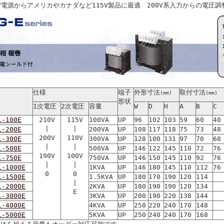
0V電源からアメリカやカナダなど115V製品に最適 200V系入力からの電圧調
仕様
端子
外形寸法
取付寸法
(mm)
(mm)
形状
1次電圧
2次電圧
容量
W
D
H
A
B
C
1-100E
210V
115V
100VA
UP
96
102
103
59
60
40
|
|
1-200E
200VA
UP
108
117
118
75
73
48
200V
110V
1-300E
300VA
UP
128
100
131
97
70
68
|
|
1-500E
500VA
UP
146
122
145
110
72
76
190V
100V
1-750E
750VA
UP
146
150
145
110
92
76
|
|
1-1000E
1KVA
UP
146
180
145
110
112
76
0
0
1-1500E
1.5KVA
UP
180
170
190
120
114
|
1-2000E
2KVA
UP
180
190
190
120
134
E
1-3000E
3KVA
UP
200
190
220
138
144
1-4000E
4KVA
UP
250
220
240
170
148
1-5000E
5KVA
UP
250
240
240
170
168