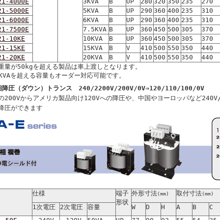
21-4000E
3KVA
B
UP
280
320
350
235
270
21-5000E
5KVA
B
UP
290
360
400
235
310
21-6000E
6KVA
B
UP
290
360
400
235
310
21-7500E
7.5KVA
B
UP
360
450
500
305
370
21-10KE
10KVA
B
UP
360
450
500
305
370
21-15KE
15KVA
B
V
410
500
550
350
440
21-20KE
20KVA
B
V
410
500
550
350
440
重量が50kgを超える製品は車上渡しとなります。
0KVAを超える容量もオーダー対応可能です。
降圧（ダウン）トランス 240/2200V/200V/0V⇒120/110/100/0V
の200Vからアメリカ製品向け120Vへの降圧や、中国やヨーロッパなど240V/
降圧ができます
仕様
端子
外形寸法
取付寸法
(mm)
(mm)
形状
1次電圧
2次電圧
容量
W
D
H
A
B
C