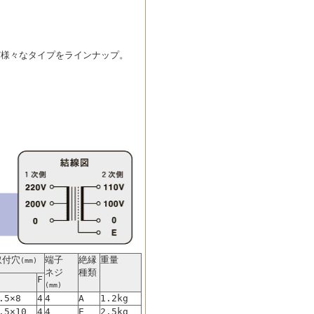
など様々なタイプをラインナップ。
取付穴
端子
絶縁
重量
(mm)
ネジ
種類
F
(mm)
.5×8
4
4
A
1.2kg
.5×10
4
4
E
2.5kg