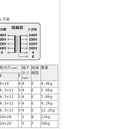
も可能
取付穴
端子
絶縁
重量
(mm)
ネジ
種類
E
F
(mm)
6×10
4
4
E
4.4kg
6.5×12
5
4
E
5.0kg
6.5×12
5
4
E
7.0kg
6.5×12
5
4
E
9.2kg
6.5×12
5
4
E
12.2kg
10×20
5
B
22kg
10×20
5
F
30kg