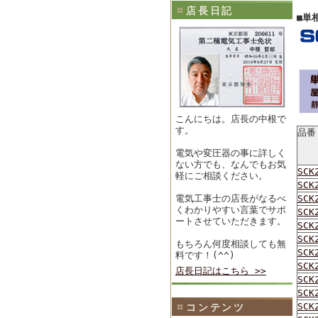
店長日記
■単
こんにちは。店長の中根で
す。
品番
電気や変圧器の事に詳しく
ない方でも、なんでもお気
SCK
軽にご相談ください。
SCK
電気工事士の店長がなるべ
SCK
くわかりやすい言葉でサポ
SCK
ートさせていただきます。
SCK
SCK
もちろん何度相談しても無
SCK
料です！(^^)
SCK
店長日記はこちら >>
SCK
SCK
SCK
コンテンツ