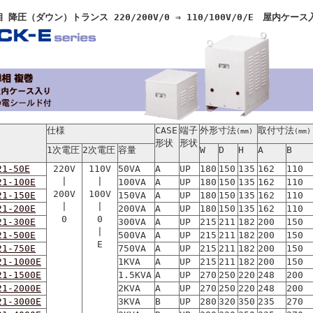
相 降圧（ダウン）トランス 220/200V/0 ⇒ 110/100V/0/E 屋内ケース
仕様
CASE
端子
外形寸法
取付寸法
(mm)
(mm)
形状
形状
1次電圧
2次電圧
容量
W
D
H
A
B
21-50E
220V
110V
50VA
A
UP
180
150
135
162
110
|
|
21-100E
100VA
A
UP
180
150
135
162
110
200V
100V
21-150E
150VA
A
UP
180
150
135
162
110
|
|
21-200E
200VA
A
UP
180
150
135
162
110
0
0
21-300E
300VA
A
UP
215
211
182
200
150
|
21-500E
500VA
A
UP
215
211
182
200
150
E
21-750E
750VA
A
UP
215
211
182
200
150
21-1000E
1KVA
A
UP
215
211
182
200
150
21-1500E
1.5KVA
A
UP
270
250
220
248
200
21-2000E
2KVA
A
UP
270
250
220
248
200
21-3000E
3KVA
B
UP
280
320
350
235
270