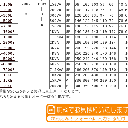
200V
100V
1-150E
150VA
UP
96
102
103
59
66
40
5
|
|
1-200E
200VA
UP
108
117
118
75
73
48
6
0
0
1-300E
300VA
UP
128
100
131
97
70
68
6
|
1-500E
500VA
UP
146
122
145
110
72
76
6
E
1-750E
750VA
UP
146
150
145
110
92
76
6
1-1000E
1KVA
UP
146
180
145
110
112
76
6
1-1500E
1.5KVA
UP
180
170
190
120
114
1
1-2000E
2KVA
UP
180
190
190
120
134
1
1-3000E
3KVA
UP
200
190
220
138
144
1
1-4000E
4KVA
UP
250
220
240
170
148
1
1-5000E
5KVA
UP
250
240
240
170
168
1
1-6000E
6KVA
UP
250
260
270
170
168
1
1-7500E
7.5KVA
UP
260
260
370
150
180
1
1-10KE
10KVA
UP
290
280
430
150
190
1
1-15KE
15KVA
V
330
300
460
200
190
1
1-20KE
20KVA
V
340
350
500
200
200
1
重量が50kgを超える製品は車上渡しとなります。
0KVAを超える容量もオーダー対応可能です。