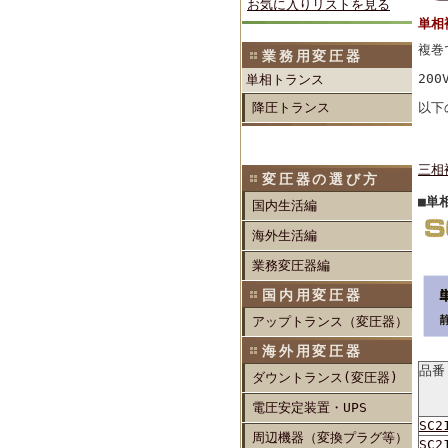
お気に入りリストを見る
単相
複巻
業務用変圧器
20
単相トランス
降圧トランス
以下
三相
変圧器の選び方
■単相
国内生活編
海外生活編
業務変圧器編
国内用変圧器
アップトランス（変圧器）
海外用変圧器
品番
ダウントランス(変圧器)
電圧安定装置・UPS
SC2
周辺機器（変換プラグ等）
SC2