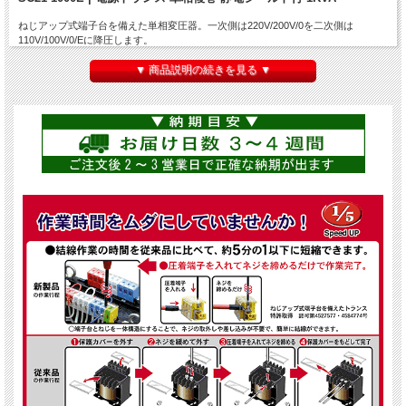
ねじアップ式端子台を備えた単相変圧器。一次側は220V/200V/0を二次側は
110V/100V/0/Eに降圧します。
SC21-1000Eの
定格容量は1KVA(1000VA)
。
▼ 商品説明の続きを見る ▼
特に工事業者様、盤業者様にご好評いただいております。