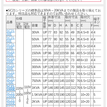
■SC21シリーズの標準品は30VA～20KVAまでの製品を取り揃えてお
ります。特注品も対応できますのでお問い合わせください。
外形寸法
取付寸法
取付穴
端
絶
仕様
端子
子
縁
(mm)
(mm)
(mm)
品番
ネジ
形
種
1次
2次
容量
W
D
H
A
B
C
E
F
(mm)
状
類
電圧
電圧
SC21-
30VA
UP
77
83
92
55
49
35
4.5×8
4
4
A
30E
SC21-
50VA
UP
77
90
92
55
54
35
4.5×8
4
4
A
50E
SC21-
100VA
UP
96
102
103
59
60
40
5.5×10
4
4
E
100E
SC21-
150VA
UP
96
102
103
59
66
40
5.5×10
4
4
E
150E
SC21-
200VA
UP
108
117
118
75
73
48
6×10
4
4
E
200E
SC21-
300VA
UP
128
100
131
97
70
68
6.5×12
5
4
E
300E
SC21-
500VA
UP
146
122
145
110
72
76
6.5×12
5
4
E
500E
SC21-
750VA
UP
146
150
145
110
92
76
6.5×12
5
4
E
750E
SC21-
110V
1KVA
UP
146
180
145
110
112
76
6.5×12
5
4
E
220V
1000E
|
|
SC21-
100V
200V
1.5KVA
UP
180
170
190
120
114
10×20
5
B
1500E
|
|
0
SC21-
0
2KVA
UP
180
190
190
120
134
10×20
5
B
E
2000E