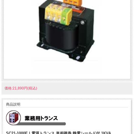
価格:21,890円(税込)
商品説明
SC21-1000E | 電源トランス 単相複巻 静電シールド付 1KVA