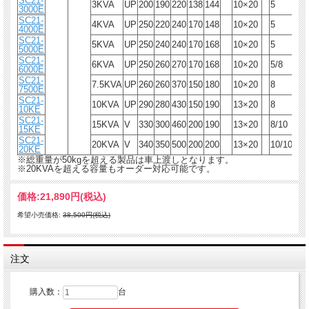
SC21-
3KVA
UP
200
190
220
138
144
10×20
5
F
3000E
SC21-
4KVA
UP
250
220
240
170
148
10×20
5
F
4000E
SC21-
5KVA
UP
250
240
240
170
168
10×20
5
F
5000E
SC21-
6KVA
UP
250
260
270
170
168
10×20
5/8
F
6000E
SC21-
7.5KVA
UP
260
260
370
150
180
10×20
8
F
7500E
SC21-
10KVA
UP
290
280
430
150
190
13×20
8
F
10KE
SC21-
15KVA
V
330
300
460
200
190
13×20
8/10
H
15KE
SC21-
20KVA
V
340
350
500
200
200
13×20
10/10
H
20KE
※総重量が50kgを超える製品は車上渡しとなります。
※20KVAを超える容量もオーダー対応可能です。
価格:
21,890円
(税込)
希望小売価格:
38,500円(税込)
注文
購入数：
台