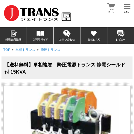
TOP
>
単相トランス
>
降圧トランス
【送料無料】単相複巻 降圧電源トランス 静電シールド
付 15KVA