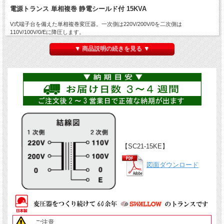
電源トランス 単相複巻 静電シールド付 15KVA
V式端子台を備えた単相複巻変圧器。一次側は220V/200V/0を二次側は
110V/100V/0/Eに降圧します。
本製品の
定格容量は15KVA(15000VA)
。
▼ 商品説明の続きを見る ▼
静電シールド付きは1次巻線と2次巻線の間に銅板を巻くことにより、1次・2次間
が接触しない役目をし、また1次側の電圧・電流に含まれる高周波（ノイズ）を分
布静電容量を通じて2次側に高周波（ノイズ）を伝搬するのを低減します。
特に工事業者様、盤業者様にご好評いただいております。
【SC21-15KE】
図面ダウンロード
ご注意