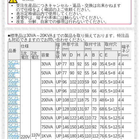
受注生産品につきキャンセル・返品・交換は出来かねます
ので仕様をよく確認の上ご依頼ください。
表示定格値以内で使用してください。
通電中は、端子や本体には触らないでください。
改造、分解、自家での修理は行わないでください。
■標準品は30VA～20KVAまでの製品を取り揃えております。特注品
も対応できますのでお問い合わせください。
外形寸法
取付寸法
取付穴
端
絶
仕様
端子
子
縁
(mm)
(mm)
(mm)
品番
ネジ
形
種
1次
2次
容量
W
D
H
A
B
C
E
F
(mm)
状
類
電圧
電圧
SC21-
30VA
UP
77
83
92
55
49
35
4.5×8
4
4
A
30E
SC21-
50VA
UP
77
90
92
55
54
35
4.5×8
4
4
A
50E
SC21-
100VA
UP
96
102
103
59
60
40
5.5×10
4
4
E
100E
SC21-
150VA
UP
96
102
103
59
66
40
5.5×10
4
4
E
150E
SC21-
200VA
UP
108
117
118
75
73
48
6×10
4
4
E
200E
SC21-
300VA
UP
128
100
131
97
70
68
6.5×12
5
4
E
300E
SC21-
500VA
UP
146
122
145
110
72
76
6.5×12
5
4
E
500E
SC21-
750VA
UP
146
150
145
110
92
76
6.5×12
5
4
E
750E
SC21-
110V
1KVA
UP
146
180
145
110
112
76
6.5×12
5
4
E
220V
1000E