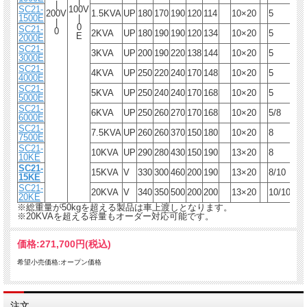
|
|
SC21-
100V
200V
1.5KVA
UP
180
170
190
120
114
10×20
5
B
1500E
|
|
0
SC21-
0
2KVA
UP
180
190
190
120
134
10×20
5
B
E
2000E
SC21-
3KVA
UP
200
190
220
138
144
10×20
5
F
3000E
SC21-
4KVA
UP
250
220
240
170
148
10×20
5
F
4000E
SC21-
5KVA
UP
250
240
240
170
168
10×20
5
F
5000E
SC21-
6KVA
UP
250
260
270
170
168
10×20
5/8
F
6000E
SC21-
7.5KVA
UP
260
260
370
150
180
10×20
8
F
7500E
SC21-
10KVA
UP
290
280
430
150
190
13×20
8
F
10KE
SC21-
15KVA
V
330
300
460
200
190
13×20
8/10
H
15KE
SC21-
20KVA
V
340
350
500
200
200
13×20
10/10
H
20KE
※総重量が50kgを超える製品は車上渡しとなります。
※20KVAを超える容量もオーダー対応可能です。
価格:
271,700円
(税込)
希望小売価格:オープン価格
注文