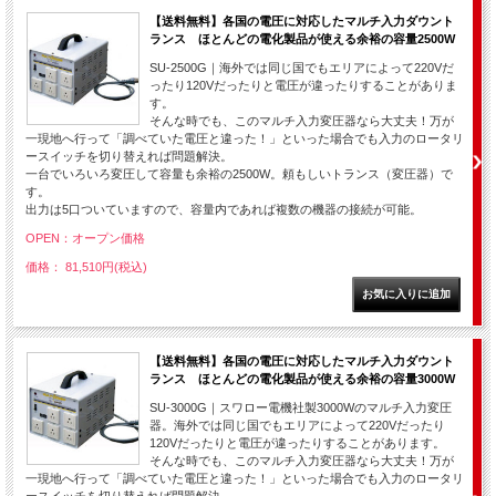
【送料無料】各国の電圧に対応したマルチ入力ダウント
ランス ほとんどの電化製品が使える余裕の容量2500W
SU-2500G｜海外では同じ国でもエリアによって220Vだ
ったり120Vだったりと電圧が違ったりすることがありま
す。
そんな時でも、このマルチ入力変圧器なら大丈夫！万が
一現地へ行って「調べていた電圧と違った！」といった場合でも入力のロータリ
ースイッチを切り替えれば問題解決。
一台でいろいろ変圧して容量も余裕の2500W。頼もしいトランス（変圧器）で
す。
出力は5口ついていますので、容量内であれば複数の機器の接続が可能。
OPEN：オープン価格
価格： 81,510円(税込)
【送料無料】各国の電圧に対応したマルチ入力ダウント
ランス ほとんどの電化製品が使える余裕の容量3000W
SU-3000G｜スワロー電機社製3000Wのマルチ入力変圧
器。海外では同じ国でもエリアによって220Vだったり
120Vだったりと電圧が違ったりすることがあります。
そんな時でも、このマルチ入力変圧器なら大丈夫！万が
一現地へ行って「調べていた電圧と違った！」といった場合でも入力のロータリ