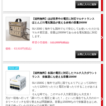
【送料無料】ほぼ世界中の電圧に対応マルチトランス
ほとんどの電化製品が使える余裕の容量2000W
SU-2000｜海外でも国内でもで安心してお使いいただける
マルチ変圧器。容量は2000Wであらゆる電化製品に対応
します。
希望小売価格：
112,200円(税込)
価格： 63,910円(税込)
PICK UP
【送料無料】各国の電圧に対応したマルチ入力ダウント
ランス 炊飯器にも使える容量1500W
SU-1500G｜海外では同じ国でもエリアによって220Vだ
ったり120Vだったりと電圧が違ったりすることがありま
す。
そんな時でも、このマルチ入力変圧器なら大丈夫！
万が一現地へ行って「調べていた電圧と違った！」といった場合でも入力のロー
タリースイッチを切り替えれば問題解決。容量は1500Wなので炊飯器をはじめ、
日本で使っていたほぼすべての家電に対応。