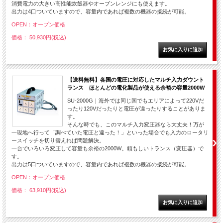
消費電力の大きい高性能炊飯器やオーブンレンジにも使えます。
出力は4口ついていますので、容量内であれば複数の機器の接続が可能。
OPEN：オープン価格
価格： 50,930円(税込)
【送料無料】各国の電圧に対応したマルチ入力ダウント
ランス ほとんどの電化製品が使える余裕の容量2000W
SU-2000G｜海外では同じ国でもエリアによって220Vだ
ったり120Vだったりと電圧が違ったりすることがありま
す。
そんな時でも、このマルチ入力変圧器なら大丈夫！万が
一現地へ行って「調べていた電圧と違った！」といった場合でも入力のロータリ
ースイッチを切り替えれば問題解決。
一台でいろいろ変圧して容量も余裕の2000W。頼もしいトランス（変圧器）で
す。
出力は5口ついていますので、容量内であれば複数の機器の接続が可能。
OPEN：オープン価格
価格： 63,910円(税込)