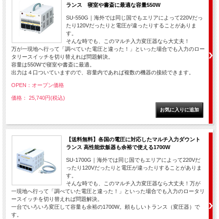
ランス 寝室や書斎に最適な容量550W
SU-550G｜海外では同じ国でもエリアによって220Vだっ
たり120Vだったりと電圧が違ったりすることがありま
す。
そんな時でも、このマルチ入力変圧器なら大丈夫！
万が一現地へ行って「調べていた電圧と違った！」といった場合でも入力のロー
タリースイッチを切り替えれば問題解決。
容量は550Wで寝室や書斎に最適。
出力は４口ついていますので、容量内であれば複数の機器の接続できます。
OPEN：オープン価格
価格： 25,740円(税込)
【送料無料】各国の電圧に対応したマルチ入力ダウント
ランス 高性能炊飯器も余裕で使える1700W
SU-1700G｜海外では同じ国でもエリアによって220Vだ
ったり120Vだったりと電圧が違ったりすることがありま
す。
そんな時でも、このマルチ入力変圧器なら大丈夫！万が
一現地へ行って「調べていた電圧と違った！」といった場合でも入力のロータリ
ースイッチを切り替えれば問題解決。
一台でいろいろ変圧して容量も余裕の1700W。頼もしいトランス（変圧器）で
す。