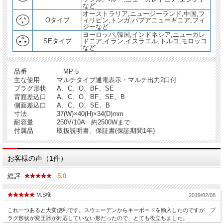
など
オーストラリア,ニュージーランド,中国,フ
Oタイプ
ィリピン,トンガ,パプアニューギニア,フィ
ジーなど
ヨーロッパ,韓国,インドネシア,ニューカレ
SEタイプ
ドニア,イラン,イスラエル,トルコ,モロッコ
など
品番
MP-5
主な使用
マルチタイプ通電表示・マルチ出力2口付
プラグ形状
A、C、O、BF、SE
背面差込口
A、C、O、BF、SE、B
側面差込口
A、C、O、SE、B
寸法
37(W)×40(H)×34(D)mm
耐容量
250V/10A 約2500Wまで
付属品
取扱説明書、保証書(保証期間1年)
お客様の声（1件）
総評:
5.0
M.S様
2019/02/08
これ一つあると大変便利です。スウェーデンからキーボードを輸入したのですが、プ
ラグ形状が変圧器が対応していない形だったので、とても役立ちました。