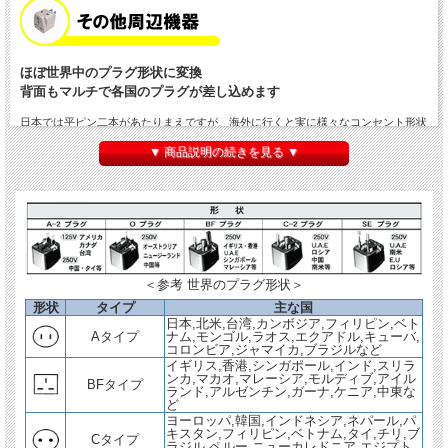
ほぼ世界中のプラグ形状に変換
背面もマルチで各国のプラグが差し込めます
日本では平ピン二本があたりまえですが、海外に行くと実に様々なコンセント形状
があります。
▼ 商品説明の続きを見る ▼
国によっては異なる形状が混在していることもありますので、プラグはマルチタイ
プを用意されることをおすすめいたします。
使い方はいたってカンタン！使いたい形状のプラグを起こして現地のコンセントに
差し込み、背面に日本の電化製品プラグを差し込むだけ。組み立て不要なのでシン
プル設計です。
日本で使う場合は背面もマルチ対応になっていますのでAプラグを変圧器のコンセ
ントに差しこんで、その背面に外国の電化製品プラグを差し込むという使い方にな
＜参考 世界のプラグ形状＞
ります。（ホテルや民泊でも
マルチトランス
とこのプラグの組み合わせがおススメ
です）
形状
タイプ
主な国
日本,北米,台湾,カンボジア,フィリピン,ベト
誠に恐れ入りますが、こちらの商品は変圧器と同時購入でお願いいたします。
Aタイプ
ナム,モンゴル,ラオス,エクアドル,キューバ,
コロンビア,ジャマイカ,ブラジルなど
単品での販売はしておりません。
イギリス,香港,シンガポール,インド,スリラ
ンカ,マカオ,マレーシア,モルディブ,アイル
BFタイプ
ランド,アルゼンチン,ガーナ,ケニア,中東な
ど
ヨーロッパ,韓国,インドネシア,ネパール,パ
キスタン,フィリピン,ベトナム,タイ,チリ,ブ
Cタイプ
ラジル,ペルー,ニューカレドニア,エジプト