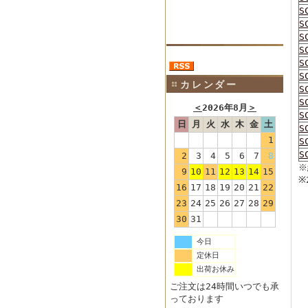
S
S
S
S
S
S
カレンダー
S
S
＜
2026年8月
＞
S
日
月
火
水
木
金
土
S
1
S
S
2
3
4
5
6
7
8
※
9
10
11
12
13
14
15
※
16
17
18
19
20
21
22
23
24
25
26
27
28
29
30
31
今日
定休日
出荷お休み
ご注文は24時間いつでも承
っております