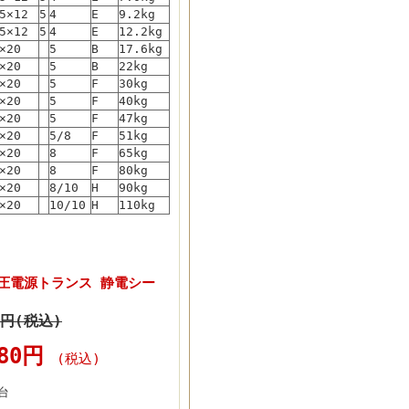
5×12
5
4
E
9.2kg
5×12
5
4
E
12.2kg
×20
5
B
17.6kg
×20
5
B
22kg
×20
5
F
30kg
×20
5
F
40kg
×20
5
F
47kg
×20
5/8
F
51kg
×20
8
F
65kg
×20
8
F
80kg
×20
8/10
H
90kg
×20
10/10
H
110kg
圧電源トランス 静電シー
0円(税込)
280円
(税込)
台