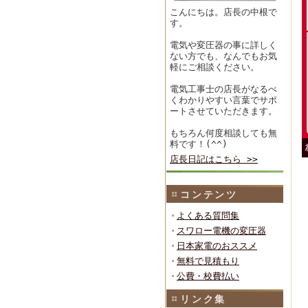
こんにちは。店長の中根で
す。
電気や変圧器の事に詳しく
ない方でも、なんでもお気
軽にご相談ください。
電気工事士の店長がなるべ
くわかりやすい言葉でサポ
ートさせていただきます。
もちろん何度相談しても無
料です！(^^)
店長日記はこちら >>
コンテンツ
よくある質問集
スワロー電機の変圧器
日本家電のおススメ
無料で見積もり
公費・校費払い
リンク集