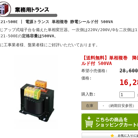
C21-500E | 電源トランス 単相複巻 静電シールド付 500VA
じアップ式端子台を備えた単相変圧器。一次側は220V/200V/0を二次側は110
C21-500Eの
定格容量は500VA
。
に工事業者様、盤業者様にご好評いただいております。
【送料無料】単相複巻 降
ルド付 500VA
28,60
希望小売価格:
価格:
16,
購入数:
在庫
- （納期目安参照）