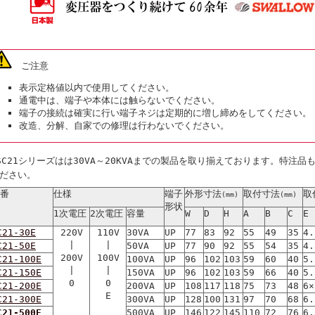
ご注意
表示定格値以内で使用してください。
通電中は、端子や本体には触らないでください。
端子の接続は確実に行い端子ネジは定期的に増し締めをしてください。
改造、分解、自家での修理は行わないでください。
SC21シリーズはは30VA～20KVAまでの製品を取り揃えております。特注
ださい。
番
仕様
端子
外形寸法
取付寸法
取
(mm)
(mm)
形状
1次電圧
2次電圧
容量
W
D
H
A
B
C
E
C21-30E
220V
110V
30VA
UP
77
83
92
55
49
35
4.
|
|
C21-50E
50VA
UP
77
90
92
55
54
35
4.
200V
100V
C21-100E
100VA
UP
96
102
103
59
60
40
5.
|
|
C21-150E
150VA
UP
96
102
103
59
66
40
5.
0
0
C21-200E
200VA
UP
108
117
118
75
73
48
6×
E
C21-300E
300VA
UP
128
100
131
97
70
68
6.
C21-500E
500VA
UP
146
122
145
110
72
76
6.