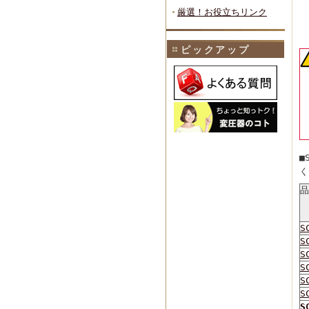
厳選！お役立ちリンク
ピックアップ
■
く
品
S
S
S
S
S
S
S