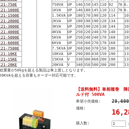
C21-750E
750VA
UP
146
150
145
110
92
76
6.
C21-1000E
1KVA
UP
146
180
145
110
112
76
6.
C21-1500E
1.5KVA
UP
180
170
190
120
114
10
C21-2000E
2KVA
UP
180
190
190
120
134
10
C21-3000E
3KVA
UP
200
190
220
138
144
10
C21-4000E
4KVA
UP
250
220
240
170
148
10
C21-5000E
5KVA
UP
250
240
240
170
168
10
C21-6000E
6KVA
UP
250
260
270
170
168
10
C21-7500E
7.5KVA
UP
260
260
370
150
180
10
C21-10KE
10KVA
UP
290
280
430
150
190
13
C21-15KE
15KVA
V
330
300
460
200
190
13
C21-20KE
20KVA
V
340
350
500
200
200
13
総重量が50kgを超える製品は車上渡しとなります。
20KVAを超える容量もオーダー対応可能です。
【送料無料】単相複巻 降
ルド付 500VA
28,60
希望小売価格:
価格:
16,
購入数: