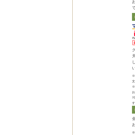
※
文
※
お
※
す
※