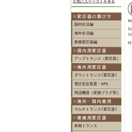
お気に入りリストを見る
変圧器の選び方
S
国内生活編
ね
海外生活編
S
業務変圧器編
特
国内用変圧器
アップトランス（変圧器）
海外用変圧器
ダウントランス(変圧器)
電圧安定装置・UPS
周辺機器（変換プラグ等）
海外・国内兼用
マルチトランス(変圧器)
業務用変圧器
単相トランス