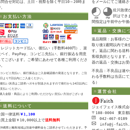
お問合せ対応は、土日・祝祭を除く平日10～20時ま
をメールにてご連絡さ
で。
佐川急便
択はでき
お支払い方法
間指定は午前中か午後
返品・交換に
返品期限：お客様のご
取り後1週間以内で未
クレジットカード払い、後払い（手数料400円）、楽
す。返品に関わる送料
天ペイ、PayPay、コンビニ先払い、銀行振込を用意
客様負担となります。
してございます。ご希望にあわせて各種ご利用くださ
器の返品・交換はお受
い。
不良品：不良品は速や
コンビニ先払い、銀行振込はご入金確認後の発送となります。ご注
わる手数料は当店にて
日より7日以内にご入金ください。
る）
後払い決済はご請求ハガキが別送されますので発行から14日以内に
支払いください。
運営会社
購入金額・商品によりご利用いただけない支払い方法がございま
。
送料について
ジェイフェイス株式会
〒188-0004 東京
全国一律送料
￥1,100
042-467-0189
お買上金額￥10,000以上で
送料無料
info@j-faith.
沖縄県と離島地域は別途中継料金をご請求させていただきます。予