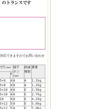
品も対応できますのでお問い合わせ
付穴
端子
絶縁
重量
(mm)
ネジ
種類
F
(mm)
5×8
4
4
A
1.1kg
5×8
4
4
A
1.2kg
5×10
4
4
E
2.5kg
5×10
4
4
E
2.7kg
10
4
4
E
4.2kg
5×12
5
4
E
5.0kg
5×12
5
4
E
7.0kg