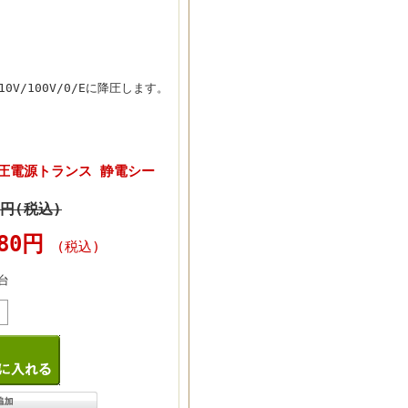
V/100V/0/Eに降圧します。
圧電源トランス 静電シー
0円(税込)
280円
(税込)
台