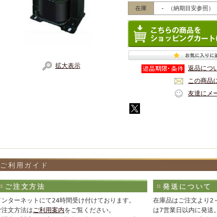
在庫
- （納期目安参照）
拡大表示
返品につ
この商品
友達にメ
ご利用ガイド
ご注文方法
発送について
インターネットにて24時間受け付けております。
在庫品はご注文より2
ご注文方法は
ご利用案内
をご覧ください。
は7営業日以内に発送