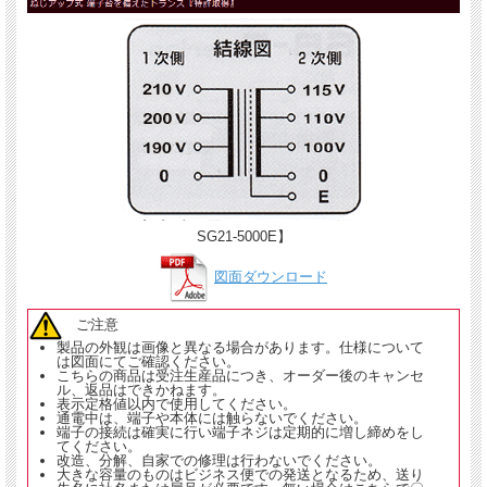
SG21-5000E】
図面ダウンロード
ご注意
製品の外観は画像と異なる場合があります。仕様について
は図面にてご確認ください。
こちらの商品は受注生産品につき、オーダー後のキャンセ
ル、返品はできかねます。
表示定格値以内で使用してください。
通電中は、端子や本体には触らないでください。
端子の接続は確実に行い端子ネジは定期的に増し締めをし
てください。
改造、分解、自家での修理は行わないでください。
大きな容量のものはビジネス便での発送となるため、送り