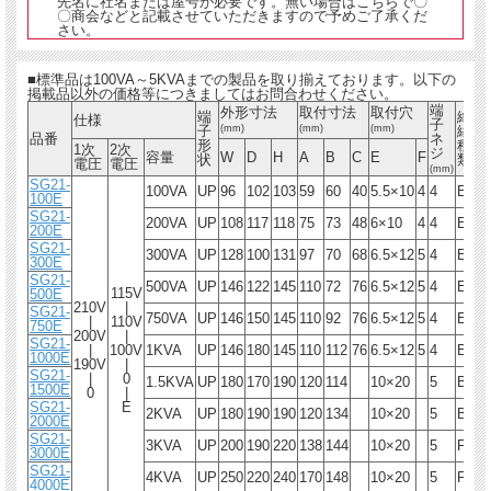
先名に社名または屋号が必要です。無い場合はこちらで〇
〇商会などと記載させていただきますので予めご了承くだ
さい。
■標準品は100VA～5KVAまでの製品を取り揃えております。以下の
掲載品以外の価格等につきましてはお問合わせください。
端
外形寸法
取付寸法
取付穴
端
絶
仕様
子
子
(mm)
(mm)
(mm)
縁
品番
ネ
重
形
種
1次
2次
ジ
容量
W
D
H
A
B
C
E
F
状
類
電圧
電圧
(mm)
SG21-
100VA
UP
96
102
103
59
60
40
5.5×10
4
4
E
2.
100E
SG21-
200VA
UP
108
117
118
75
73
48
6×10
4
4
E
4.
200E
SG21-
300VA
UP
128
100
131
97
70
68
6.5×12
5
4
E
5.
300E
SG21-
500VA
UP
146
122
145
110
72
76
6.5×12
5
4
E
7.
115V
500E
210V
|
SG21-
750VA
UP
146
150
145
110
92
76
6.5×12
5
4
E
9.
|
110V
750E
200V
|
SG21-
|
100V
1KVA
UP
146
180
145
110
112
76
6.5×12
5
4
E
12
1000E
190V
|
SG21-
|
0
1.5KVA
UP
180
170
190
120
114
10×20
5
B
17
1500E
0
|
SG21-
E
2KVA
UP
180
190
190
120
134
10×20
5
B
22
2000E
SG21-
3KVA
UP
200
190
220
138
144
10×20
5
F
30
3000E
SG21-
4KVA
UP
250
220
240
170
148
10×20
5
F
40
4000E