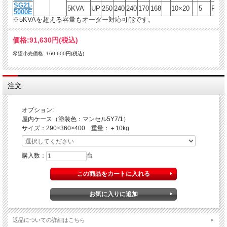
SG21-
5KVA
UP
250
240
240
170
168
10×20
5
F
47
5000E
※5KVAを超える容量もオーダー対応可能です。
価格:
91,630円
(税込)
希望小売価格:
160,600円(税込)
注文
オプション:
屋内ケース（塗装色：マンセル5Y7/1）
サイズ：290×360×400 重量：＋10kg
購入数：
台
返品についての詳細はこちら