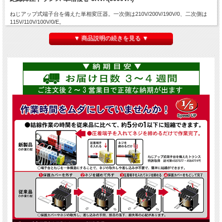
ねじアップ式端子台を備えた単相変圧器。一次側は210V/200V/190V/0、二次側は
115V/110V/100V/0/E。
200Vから100Vへの降圧はもちろんの事、200V電源からアメリカやカナダなど115V
の電化製品使用にも最適です。
▼ 商品説明の続きを見る ▼
本製品の
定格容量は5KVA
(5000VA)