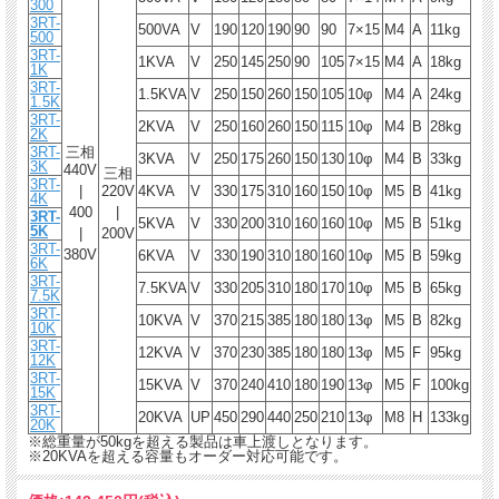
300
3RT-
500VA
V
190
120
190
90
90
7×15
M4
A
11kg
500
3RT-
1KVA
V
250
145
250
90
105
7×15
M4
A
18kg
1K
3RT-
1.5KVA
V
250
150
260
150
105
10φ
M4
A
24kg
1.5K
3RT-
2KVA
V
250
160
260
150
115
10φ
M4
B
28kg
2K
3RT-
三相
3KVA
V
250
175
260
150
130
10φ
M4
B
33kg
3K
440V
三相
3RT-
|
220V
4KVA
V
330
175
310
160
150
10φ
M5
B
41kg
4K
400
|
3RT-
5KVA
V
330
200
310
160
160
10φ
M5
B
51kg
5K
|
200V
3RT-
380V
6KVA
V
330
190
310
180
160
10φ
M5
B
59kg
6K
3RT-
7.5KVA
V
330
205
310
180
170
10φ
M5
B
65kg
7.5K
3RT-
10KVA
V
370
215
385
180
180
13φ
M5
B
82kg
10K
3RT-
12KVA
V
370
230
385
180
180
13φ
M5
F
95kg
12K
3RT-
15KVA
V
370
240
410
180
190
13φ
M5
F
100kg
15K
3RT-
20KVA
UP
450
290
440
250
210
13φ
M8
H
133kg
20K
※総重量が50kgを超える製品は車上渡しとなります。
※20KVAを超える容量もオーダー対応可能です。