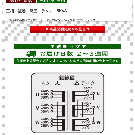
三相 複巻 降圧トランス 5KVA
三相440V/400V/380Vから三相220V/200Vへ降圧するトランス。
三相で最も出荷されている製品です。こちらの商品の
容量は5KVA（5000VA)
▼ 商品説明の続きを見る ▼
ケース無し・乾式 低圧用 絶縁B種（許容最高温度120℃）。