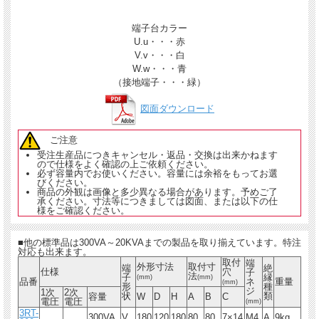
端子台カラー
U.u・・・赤
V.v・・・白
W.w・・・青
（接地端子・・・緑）
図面ダウンロード
ご注意
受注生産品につきキャンセル・返品・交換は出来かねます
ので仕様をよく確認の上ご依頼ください。
必ず容量内でお使いください。容量には余裕をもってお選
びください。
商品の外観は画像と多少異なる場合があります。予めご了
承ください。寸法等につきましては図面、または以下の仕
様をご確認ください。
■他の標準品は300VA～20KVAまでの製品を取り揃えています。特注
対応も出来ます。
取付
端
外形寸法
取付寸
端
絶
仕様
穴
子
法
子
縁
(mm)
(mm)
品番
ネ
重量
(mm)
形
種
ジ
1次
2次
状
類
容量
W
D
H
A
B
C
電圧
電圧
(mm)
3RT-
300VA
V
180
120
180
80
80
7×14
M4
A
9kg