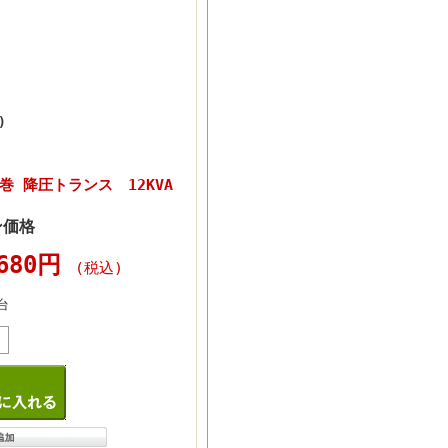
)
巻 降圧トランス 12KVA
ン価格
,680円
(税込)
台