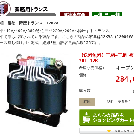
相 複巻 降圧トランス 12KVA
相440V/400V/380Vから三相220V/200Vへ降圧するトランス。
相で最も出荷されている製品です。こちらの商品の
容量は12KVA（12000VA
ース無し低圧用・乾式 絶縁F種（許容最高温度155℃）。
【送料無料】三相→三相 複
3RT-12K
オープ
希望小売価格:
価格:
284
購入数:
在庫
- （納期目安参照）