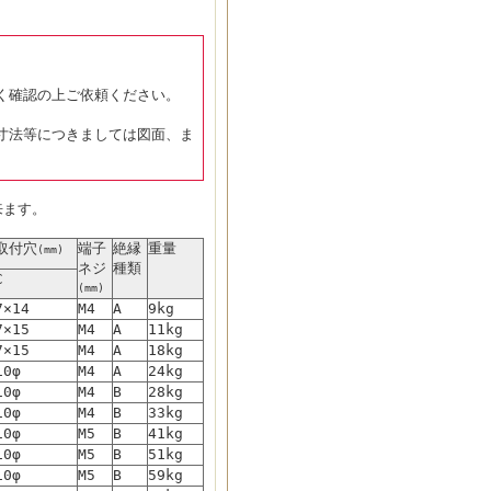
く確認の上ご依頼ください。
寸法等につきましては図面、ま
来ます。
取付穴
端子
絶縁
重量
(mm)
ネジ
種類
C
(mm)
7×14
M4
A
9kg
7×15
M4
A
11kg
7×15
M4
A
18kg
10φ
M4
A
24kg
10φ
M4
B
28kg
10φ
M4
B
33kg
10φ
M5
B
41kg
10φ
M5
B
51kg
10φ
M5
B
59kg