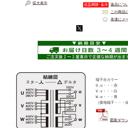
拡大表示
返品につ
この商品
友達にメ
端子台カラー
U.u・・・赤
V.v・・・白
W.w・・・青
（接地端子・・・
図面ダウ