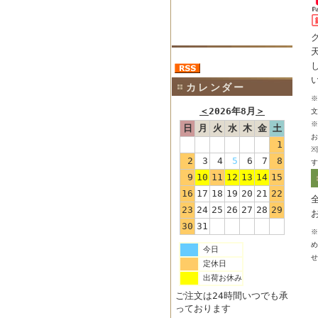
カレンダー
※
＜
2026年8月
＞
文
※
日
月
火
水
木
金
土
お
1
※
2
3
4
5
6
7
8
す
9
10
11
12
13
14
15
16
17
18
19
20
21
22
23
24
25
26
27
28
29
30
31
※
め
今日
せ
定休日
出荷お休み
ご注文は24時間いつでも承
っております