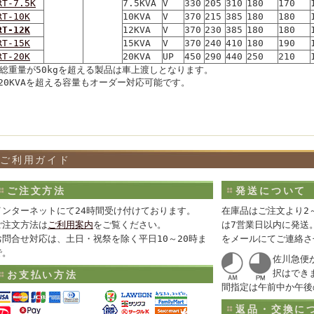
RT-7.5K
7.5KVA
V
330
205
310
180
170
RT-10K
10KVA
V
370
215
385
180
180
RT-12K
12KVA
V
370
230
385
180
180
RT-15K
15KVA
V
370
240
410
180
190
RT-20K
20KVA
UP
450
290
440
250
210
総重量が50kgを超える製品は車上渡しとなります。
20KVAを超える容量もオーダー対応可能です。
ご利用ガイド
ご注文方法
発送について
インターネットにて24時間受け付けております。
在庫品はご注文より2
ご注文方法は
ご利用案内
をご覧ください。
は7営業日以内に発送
お問合せ対応は、土日・祝祭を除く平日10～20時ま
をメールにてご連絡さ
で。
佐川急便
択はでき
お支払い方法
間指定は午前中か午後
返品・交換に