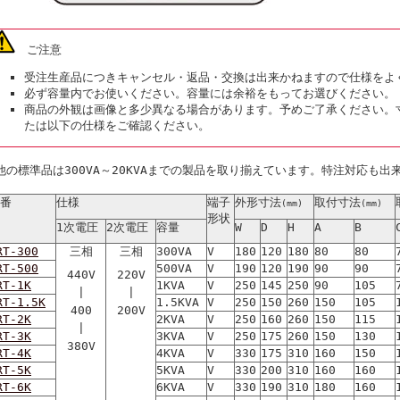
ご注意
受注生産品につきキャンセル・返品・交換は出来かねますので仕様をよ
必ず容量内でお使いください。容量には余裕をもってお選びください。
商品の外観は画像と多少異なる場合があります。予めご了承ください。
たは以下の仕様をご確認ください。
他の標準品は300VA～20KVAまでの製品を取り揃えています。特注対応も出
番
仕様
端子
外形寸法
取付寸法
(mm)
(mm)
形状
1次電圧
2次電圧
容量
W
D
H
A
B
RT-300
三相
三相
300VA
V
180
120
180
80
80
RT-500
500VA
V
190
120
190
90
90
440V
220V
RT-1K
1KVA
V
250
145
250
90
105
|
|
RT-1.5K
1.5KVA
V
250
150
260
150
105
400
200V
RT-2K
2KVA
V
250
160
260
150
115
|
RT-3K
3KVA
V
250
175
260
150
130
380V
RT-4K
4KVA
V
330
175
310
160
150
RT-5K
5KVA
V
330
200
310
160
160
RT-6K
6KVA
V
330
190
310
180
160