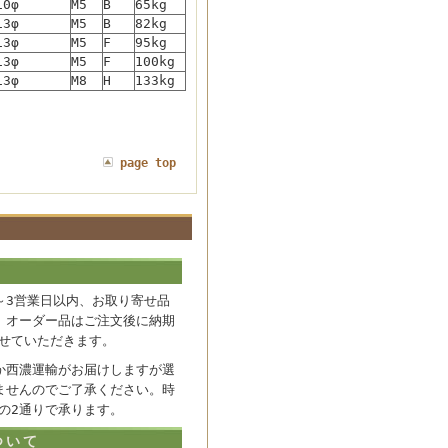
10φ
M5
B
65kg
13φ
M5
B
82kg
13φ
M5
F
95kg
13φ
M5
F
100kg
13φ
M8
H
133kg
page top
～3営業日以内、お取り寄せ品
。オーダー品はご注文後に納期
せていただきます。
か西濃運輸がお届けしますが選
ませんのでご了承ください。時
の2通りで承ります。
ついて