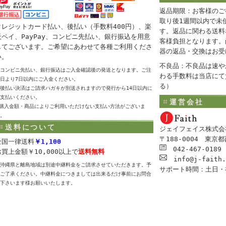
返品期限：お客様のご
取り後1週間以内で未
クレジットカード払い、後払い（手数料400円）、楽
す。返品に関わる送料
天ペイ、PayPay、コンビニ先払い、銀行振込を用意
客様負担となります。
してございます。ご希望にあわせて各種ご利用くださ
器の返品・交換はお受
い。
不良品：不良品は速や
コンビニ先払い、銀行振込はご入金確認後の発送となります。ご注
わる手数料は当店にて
日より7日以内にご入金ください。
る）
後払い決済はご請求ハガキが別送されますので発行から14日以内に
支払いください。
運営会社
購入金額・商品によりご利用いただけない支払い方法がございま
。
送料について
ジェイフェイス株式会
〒188-0004 東京
全国一律送料
￥1,100
042-467-0189
お買上金額￥10,000以上で
送料無料
info@j-faith.
沖縄県と離島地域は別途中継料金をご請求させていただきます。予
サポート時間：土日・祝
ご了承ください。中継料金につきましては出来るだけ事前にお問合
下さいます様お願いいたします。