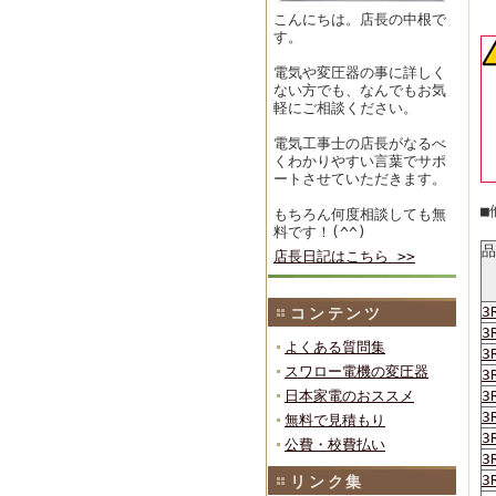
こんにちは。店長の中根で
す。
電気や変圧器の事に詳しく
ない方でも、なんでもお気
軽にご相談ください。
電気工事士の店長がなるべ
くわかりやすい言葉でサポ
ートさせていただきます。
■
もちろん何度相談しても無
料です！(^^)
品
店長日記はこちら >>
3
コンテンツ
3
よくある質問集
3
スワロー電機の変圧器
3
日本家電のおススメ
3
3
無料で見積もり
3
公費・校費払い
3
3
リンク集