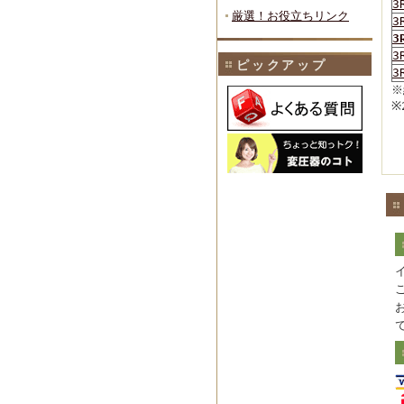
3
厳選！お役立ちリンク
3
3
3
ピックアップ
3
※
※