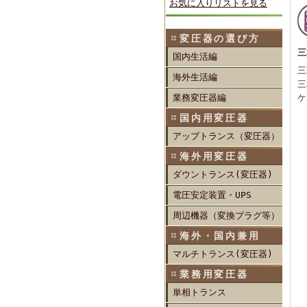
お気に入りリストを見る
変圧器の選び方
三
国内生活編
三
海外生活編
三
業務変圧器編
ケ
国内用変圧器
アップトランス（変圧器）
海外用変圧器
ダウントランス(変圧器)
電圧安定装置・UPS
周辺機器（変換プラグ等）
海外・国内兼用
マルチトランス(変圧器)
業務用変圧器
単相トランス