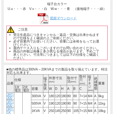
端子台カラー
U.u・・・赤 V.v・・・白 W.w・・・青 （接地端子・・・緑）
図面ダウンロード
ご注意
受注生産品につきキャンセル・返品・交換は出来かねます
ので仕様をよく確認の上ご依頼ください。
必ず容量内でお使いください。容量には余裕をもってお選
びください。
屋内ケース入りもございますのでお問い合わせください。
商品の外観は画像と多少異なる場合があります。予めご了
承ください。寸法等につきましては以下の仕様をご確認く
ださい。
■他の標準品は300VA～20KVAまでの製品を取り揃えています。特注
対応も出来ます。
取付
端
外形寸法
取付寸
端
絶
仕様
穴
子
法
子
縁
(mm)
(mm)
品番
ネ
重量
(mm)
形
種
ジ
1次
2次
状
類
容量
W
D
H
A
B
C
電圧
電圧
(mm)
3RT-
300VA
V
180
120
180
80
80
7×14
M4
A
9kg
300
3RT-
500VA
V
190
120
190
90
90
7×15
M4
A
11kg
500
3RT-
1KVA
V
250
145
250
90
105
7×15
M4
A
18kg
1K