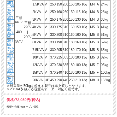
3RT-
1.5KVA
V
250
150
260
150
105
10φ
M4
A
24kg
1.5K
3RT-
2KVA
V
250
160
260
150
115
10φ
M4
B
28kg
2K
3RT-
三相
3KVA
V
250
175
260
150
130
10φ
M4
B
33kg
3K
440V
三相
3RT-
|
220V
4KVA
V
330
175
310
160
150
10φ
M5
B
41kg
4K
400
|
3RT-
5KVA
V
330
200
310
160
160
10φ
M5
B
51kg
5K
|
200V
3RT-
380V
6KVA
V
330
190
310
180
160
10φ
M5
B
59kg
6K
3RT-
7.5KVA
V
330
205
310
180
170
10φ
M5
B
65kg
7.5K
3RT-
10KVA
V
370
215
385
180
180
13φ
M5
B
82kg
10K
3RT-
12KVA
V
370
230
385
180
180
13φ
M5
F
95kg
12K
3RT-
15KVA
V
370
240
410
180
190
13φ
M5
F
100kg
15K
3RT-
20KVA
UP
450
290
440
250
210
13φ
M8
H
133kg
20K
※総重量が50kgを超える製品は車上渡しとなります。
※20KVAを超える容量もオーダー対応可能です。
価格:
72,050円
(税込)
希望小売価格:オープン価格