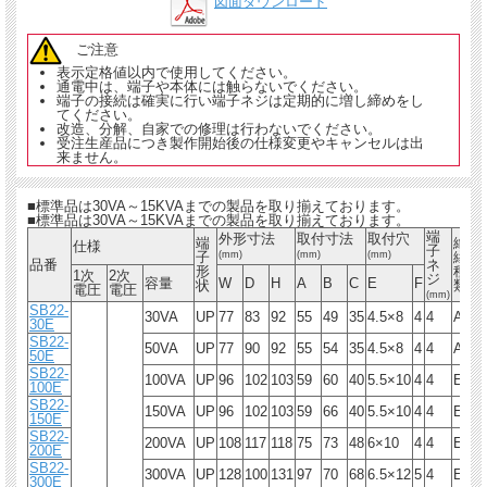
図面ダウンロード
ご注意
表示定格値以内で使用してください。
通電中は、端子や本体には触らないでください。
端子の接続は確実に行い端子ネジは定期的に増し締めをし
てください。
改造、分解、自家での修理は行わないでください。
受注生産品につき製作開始後の仕様変更やキャンセルは出
来ません。
■標準品は30VA～15KVAまでの製品を取り揃えております。
■標準品は30VA～15KVAまでの製品を取り揃えております。
端
外形寸法
取付寸法
取付穴
端
絶
仕様
子
子
(mm)
(mm)
(mm)
縁
品番
ネ
重
形
種
1次
2次
ジ
容量
W
D
H
A
B
C
E
F
状
類
電圧
電圧
(mm)
SB22-
30VA
UP
77
83
92
55
49
35
4.5×8
4
4
A
1.
30E
SB22-
50VA
UP
77
90
92
55
54
35
4.5×8
4
4
A
1.
50E
SB22-
100VA
UP
96
102
103
59
60
40
5.5×10
4
4
E
2.
100E
SB22-
150VA
UP
96
102
103
59
66
40
5.5×10
4
4
E
2.
150E
SB22-
200VA
UP
108
117
118
75
73
48
6×10
4
4
E
4.
200E
SB22-
300VA
UP
128
100
131
97
70
68
6.5×12
5
4
E
5.
300E