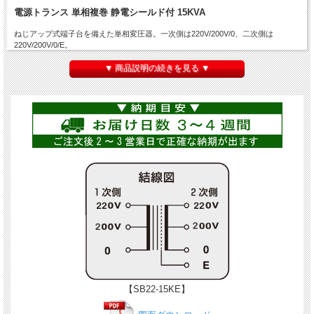
電源トランス 単相複巻 静電シールド付 15KVA
ねじアップ式端子台を備えた単相変圧器。一次側は220V/200V/0、二次側は
220V/200V/0/E。
主に
絶縁を目的
にした場合に使用されることの多いトランスです。
200Vから220Vへの昇圧、220Vから200Vへの降圧でもお使いいただけます。
▼ 商品説明の続きを見る ▼
本製品の
定格容量は15KVA
。
【SB22-15KE】