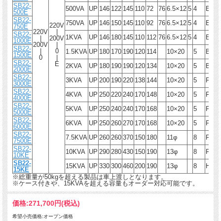
SB22-
500VA
UP
146
122
145
110
72
76
6.5×12
5
4
E
7.
500E
SB22-
750VA
UP
146
150
145
110
92
76
6.5×12
5
4
E
9.
220V
750E
220V
|
SB22-
1KVA
UP
146
180
145
110
112
76
6.5×12
5
4
E
12
|
200V
1000E
200V
|
SB22-
|
0
1.5KVA
UP
180
170
190
120
114
10×20
5
B
17
1500E
0
|
SB22-
E
2KVA
UP
180
190
190
120
134
10×20
5
B
22
2000E
SB22-
3KVA
UP
200
190
220
138
144
10×20
5
F
30
3000E
SB22-
4KVA
UP
250
220
240
170
148
10×20
5
F
40
4000E
SB22-
5KVA
UP
250
240
240
170
168
10×20
5
F
47
5000E
SB22-
6KVA
UP
250
260
270
170
168
10×20
5
F
51
6000E
SB22-
7.5KVA
UP
260
260
370
150
180
11φ
8
F
65
7500E
SB22-
10KVA
UP
290
280
430
150
190
13φ
8
F
80
10KE
SB22-
15KVA
UP
330
300
460
200
190
13φ
8
H
90
15KE
※総重量が50kgを超える製品は車上渡しとなります。
※ケース付きや、15KVAを超える容量もオーダー対応可能です。
価格:
271,700円
(税込)
希望小売価格:オープン価格