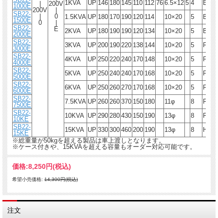
1KVA
UP
146
180
145
110
112
76
6.5×12
5
4
E
12
|
200V
1000E
200V
|
SB22-
|
0
1.5KVA
UP
180
170
190
120
114
10×20
5
B
17
1500E
0
|
SB22-
E
2KVA
UP
180
190
190
120
134
10×20
5
B
22
2000E
SB22-
3KVA
UP
200
190
220
138
144
10×20
5
F
30
3000E
SB22-
4KVA
UP
250
220
240
170
148
10×20
5
F
40
4000E
SB22-
5KVA
UP
250
240
240
170
168
10×20
5
F
47
5000E
SB22-
6KVA
UP
250
260
270
170
168
10×20
5
F
51
6000E
SB22-
7.5KVA
UP
260
260
370
150
180
11φ
8
F
65
7500E
SB22-
10KVA
UP
290
280
430
150
190
13φ
8
F
80
10KE
SB22-
15KVA
UP
330
300
460
200
190
13φ
8
H
90
15KE
※総重量が50kgを超える製品は車上渡しとなります。
※ケース付きや、15KVAを超える容量もオーダー対応可能です。
価格:
8,250円
(税込)
希望小売価格:
14,300円(税込)
注文