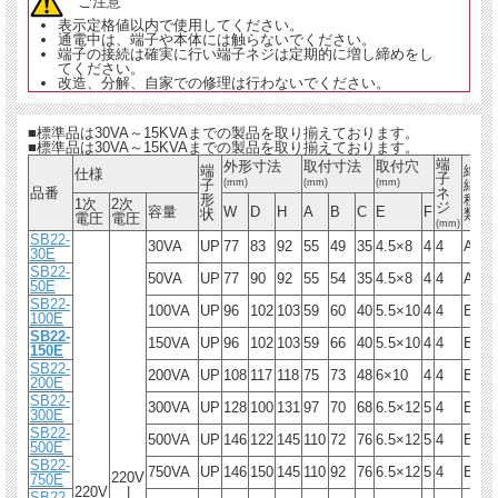
ご注意
表示定格値以内で使用してください。
通電中は、端子や本体には触らないでください。
端子の接続は確実に行い端子ネジは定期的に増し締めをし
てください。
改造、分解、自家での修理は行わないでください。
■標準品は30VA～15KVAまでの製品を取り揃えております。
■標準品は30VA～15KVAまでの製品を取り揃えております。
端
外形寸法
取付寸法
取付穴
端
絶
仕様
子
子
(mm)
(mm)
(mm)
縁
品番
ネ
重
形
種
1次
2次
ジ
容量
W
D
H
A
B
C
E
F
状
類
電圧
電圧
(mm)
SB22-
30VA
UP
77
83
92
55
49
35
4.5×8
4
4
A
1.
30E
SB22-
50VA
UP
77
90
92
55
54
35
4.5×8
4
4
A
1.
50E
SB22-
100VA
UP
96
102
103
59
60
40
5.5×10
4
4
E
2.
100E
SB22-
150VA
UP
96
102
103
59
66
40
5.5×10
4
4
E
2.
150E
SB22-
200VA
UP
108
117
118
75
73
48
6×10
4
4
E
4.
200E
SB22-
300VA
UP
128
100
131
97
70
68
6.5×12
5
4
E
5.
300E
SB22-
500VA
UP
146
122
145
110
72
76
6.5×12
5
4
E
7.
500E
SB22-
750VA
UP
146
150
145
110
92
76
6.5×12
5
4
E
9.
220V
750E
220V
|
SB22-