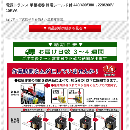
電源トランス 単相複巻 静電シールド付 440/400/380→220/200V
15KVA
ねじアップ式端子台を備えた単相変圧器。
一次側440V/400V/380V/0を二次側220V/200V/0/Eに降圧します。
▼ 商品説明の続きを見る ▼
本製品の
定格容量は15000VA(15KVA)
。
静電シールド付き。