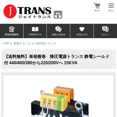
TOP
>
単相トランス
>
400V系トランス
【送料無料】単相複巻 降圧電源トランス 静電シールド
付 440/400/380から220/200Vへ 15KVA