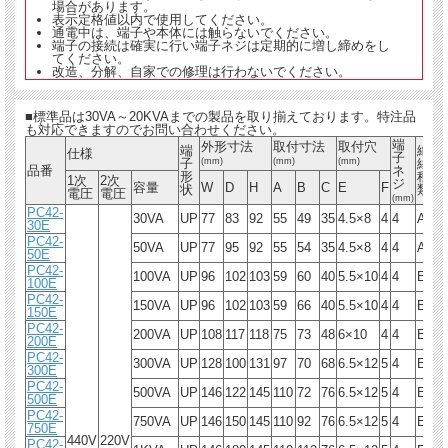
場合があります。
表示定格値以内で使用してください。
通電中は、端子や本体には触らないでください。
端子の接続は確実に行い端子ネジは定期的に増し締めをし
てください。
改造、分解、自家での修理は行わないでください。
■標準品は30VA～20KVAまでの製品を取り揃えております。特注品
も対応できますのでお問い合わせください。
端
外形寸法
取付寸法
取付穴
端
絶
仕様
子
子
(mm)
(mm)
(mm)
縁
品番
ネ
重
形
種
1次
2次
ジ
容量
W
D
H
A
B
C
E
F
状
類
電圧
電圧
(mm)
PC42-
30VA
UP
77
83
92
55
49
35
4.5×8
4
4
A
1.
30E
PC42-
50VA
UP
77
95
92
55
54
35
4.5×8
4
4
A
1.
50E
PC42-
100VA
UP
96
102
103
59
60
40
5.5×10
4
4
E
2.
100E
PC42-
150VA
UP
96
102
103
59
66
40
5.5×10
4
4
E
2.
150E
PC42-
200VA
UP
108
117
118
75
73
48
6×10
4
4
E
4.
200E
PC42-
300VA
UP
128
100
131
97
70
68
6.5×12
5
4
E
5.
300E
PC42-
500VA
UP
146
122
145
110
72
76
6.5×12
5
4
E
7.
500E
PC42-
750VA
UP
146
150
145
110
92
76
6.5×12
5
4
E
9.
750E
440V
220V
PC42-