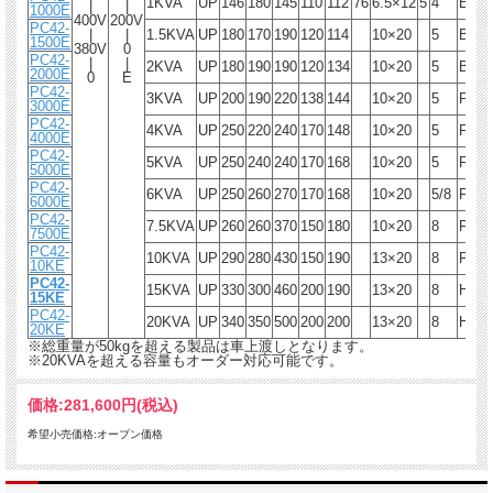
1KVA
UP
146
180
145
110
112
76
6.5×12
5
4
E
12
|
|
1000E
400V
200V
PC42-
|
|
1.5KVA
UP
180
170
190
120
114
10×20
5
B
17
1500E
380V
0
PC42-
|
|
2KVA
UP
180
190
190
120
134
10×20
5
B
22
2000E
0
E
PC42-
3KVA
UP
200
190
220
138
144
10×20
5
F
30
3000E
PC42-
4KVA
UP
250
220
240
170
148
10×20
5
F
40
4000E
PC42-
5KVA
UP
250
240
240
170
168
10×20
5
F
47
5000E
PC42-
6KVA
UP
250
260
270
170
168
10×20
5/8
F
51
6000E
PC42-
7.5KVA
UP
260
260
370
150
180
10×20
8
F
65
7500E
PC42-
10KVA
UP
290
280
430
150
190
13×20
8
F
80
10KE
PC42-
15KVA
UP
330
300
460
200
190
13×20
8
H
90
15KE
PC42-
20KVA
UP
340
350
500
200
200
13×20
8
H
11
20KE
※総重量が50kgを超える製品は車上渡しとなります。
※20KVAを超える容量もオーダー対応可能です。
価格:
281,600円
(税込)
希望小売価格:オープン価格