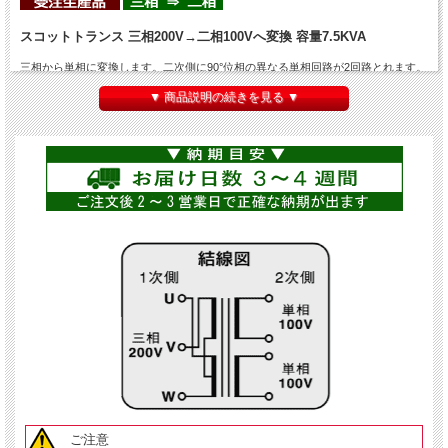
スコットトランス 三相200V→二相100Vへ変換 容量7.5KVA
三相から単相に変換します。二次側に90°位相の異なる単相回路が2回路とれます。
主な用途として、新エネルギー（太陽光など）で作られた三相200Vを商用の単相
▼ 商品説明の続きを見る ▼
100Vに変換したり、非常用電源として発電機の三相200Vから商用の単相100Vに変
換するのに用いられることが多いです。
こちらの商品の容量は
7.5KVA(7500VA)
です。
ご注意