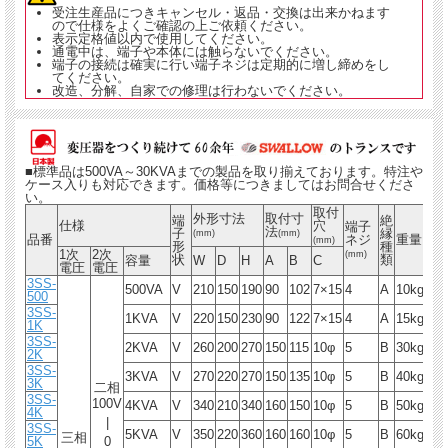
受注生産品につきキャンセル・返品・交換は出来かねます
ので仕様をよくご確認の上ご依頼ください。
表示定格値以内で使用してください。
通電中は、端子や本体には触らないでください。
端子の接続は確実に行い端子ネジは定期的に増し締めをし
てください。
改造、分解、自家での修理は行わないでください。
■標準品は500VA～30KVAまでの製品を取り揃えております。特注や
ケース入りも対応できます。価格等につきましてはお問合せくださ
い。
取付
外形寸法
取付寸
端
絶
仕様
穴
端子
法
子
縁
(mm)
(mm)
品番
ネジ
重量
(mm)
形
種
1次
2次
(mm)
状
類
容量
W
D
H
A
B
C
電圧
電圧
3SS-
500VA
V
210
150
190
90
102
7×15
4
A
10kg
500
3SS-
1KVA
V
220
150
230
90
122
7×15
4
A
15kg
1K
3SS-
2KVA
V
260
200
270
150
115
10φ
5
B
30kg
2K
3SS-
3KVA
V
270
220
270
150
135
10φ
5
B
40kg
3K
二相
3SS-
100V
4KVA
V
340
210
340
160
150
10φ
5
B
50kg
4K
|
3SS-
5KVA
V
350
220
360
160
160
10φ
5
B
60kg
三相
5K
0