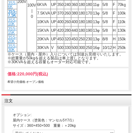
200V
3SS-
6KVA
UP
350
240
360
180
180
11φ
5/8
F
70kg
100V
6K
|
3SS-
7.5KVA
UP
370
260
380
180
170
13φ
5/8
F
100kg
7.5K
0
3SS-
10KVA
UP
400
260
400
180
180
13φ
5/8
F
110kg
10K
3SS-
15KVA
UP
420
280
440
180
190
13φ
5/8
H
130kg
15K
3SS-
20KVA
UP
450
320
450
250
230
13φ
8/8
H
150kg
20K
3SS-
30KVA
V
500
330
500
300
250
16φ
10/12
H
250kg
30K
※ケース（屋内・屋外）入りについては別途お見積りいたします。
※総重量が50kgを超える製品は車上渡しとなります。
※30KVAを超える容量もオーダー対応可能です。
価格:
220,000円
(税込)
希望小売価格:オープン価格
注文
オプション:
屋内ケース（塗装色：マンセル5Y7/1）
サイズ：360×450×500 重量：＋20kg