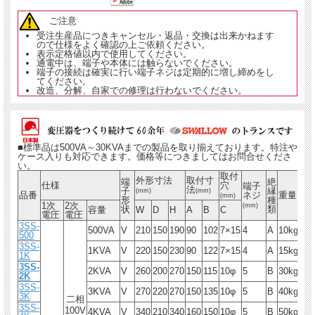
ご注意
受注生産品につきキャンセル・返品・交換は出来かねます
ので仕様をよく確認の上ご依頼ください。
表示定格値以内で使用してください。
通電中は、端子や本体には触らないでください。
端子の接続は確実に行い端子ネジは定期的に増し締めをし
てください。
改造、分解、自家での修理は行わないでください。
■標準品は500VA～30KVAまでの製品を取り揃えております。特注や
ケース入りも対応できます。価格等につきましてはお問合せくださ
い。
取付
外形寸法
取付寸
端
絶
仕様
穴
端子
法
子
縁
(mm)
(mm)
品番
ネジ
重量
(mm)
形
種
1次
2次
(mm)
状
類
容量
W
D
H
A
B
C
電圧
電圧
3SS-
500VA
V
210
150
190
90
102
7×15
4
A
10kg
500
3SS-
1KVA
V
220
150
230
90
122
7×15
4
A
15kg
1K
3SS-
2KVA
V
260
200
270
150
115
10φ
5
B
30kg
2K
3SS-
3KVA
V
270
220
270
150
135
10φ
5
B
40kg
3K
二相
3SS-
100V
4KVA
V
340
210
340
160
150
10φ
5
B
50kg