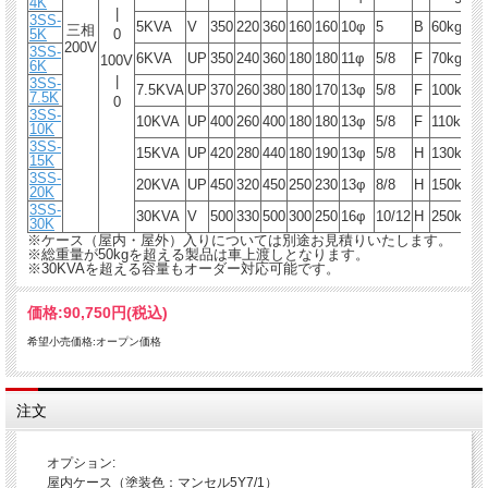
4K
|
3SS-
5KVA
V
350
220
360
160
160
10φ
5
B
60kg
三相
5K
0
200V
3SS-
6KVA
UP
350
240
360
180
180
11φ
5/8
F
70kg
100V
6K
|
3SS-
7.5KVA
UP
370
260
380
180
170
13φ
5/8
F
100kg
7.5K
0
3SS-
10KVA
UP
400
260
400
180
180
13φ
5/8
F
110kg
10K
3SS-
15KVA
UP
420
280
440
180
190
13φ
5/8
H
130kg
15K
3SS-
20KVA
UP
450
320
450
250
230
13φ
8/8
H
150kg
20K
3SS-
30KVA
V
500
330
500
300
250
16φ
10/12
H
250kg
30K
※ケース（屋内・屋外）入りについては別途お見積りいたします。
※総重量が50kgを超える製品は車上渡しとなります。
※30KVAを超える容量もオーダー対応可能です。
価格:
90,750円
(税込)
希望小売価格:オープン価格
注文
オプション:
屋内ケース（塗装色：マンセル5Y7/1）