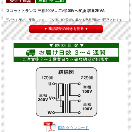
スコットトランス 三相200V→二相100Vへ変換 容量2KVA
三相から単相に変換します。二次側に90°位相の異なる単相回路が2回路とれます。
主な用途として、新エネルギー（太陽光など）で作られた三相200Vを商用の単相
▼ 商品説明の続きを見る ▼
100Vに変換したり、非常用電源として発電機の三相200Vから商用の単相100Vに変
換するのに用いられることが多いです。
こちらの商品の容量は
2KVA(2000VA)
です。
図面ダウンロード