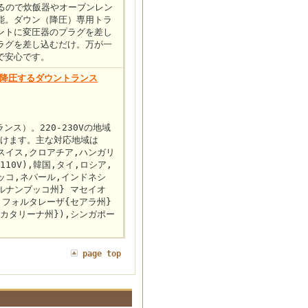
あるので炊飯器やオーブンレン
能。ダウン（降圧）専用トラ
ントに変圧器のプラグを差し
ラグを差し込むだけ。万が一
で安心です。
Vに降圧するダウントランス
ンス）。220-230Vの地域
だけます。主な対応地域は
スイス,クロアチア,ハンガリ
10V),韓国,タイ,ロシア,
ッコ,ネパール,インドネシ
ルナンブッコ州} マセイオ
 フォルタレーザ{セアラ州}
カタリーナ州}),シンガポー
page top