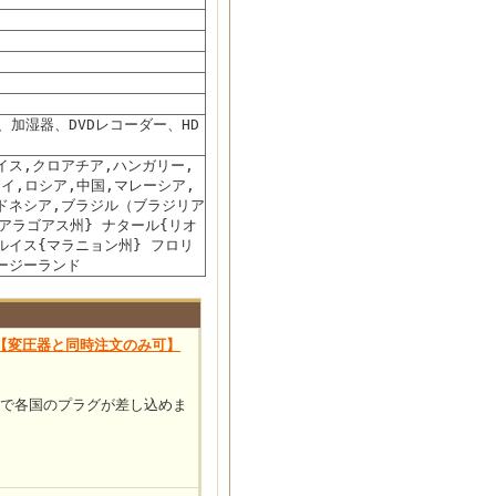
加湿器、DVDレコーダー、HD
イス,クロアチア,ハンガリー,
タイ,ロシア,中国,マレーシア,
ンドネシア,ブラジル（ブラジリア
{アラゴアス州} ナタール{リオ
ルイス{マラニョン州} フロリ
ージーランド
【変圧器と同時注文のみ可】
チで各国のプラグが差し込めま