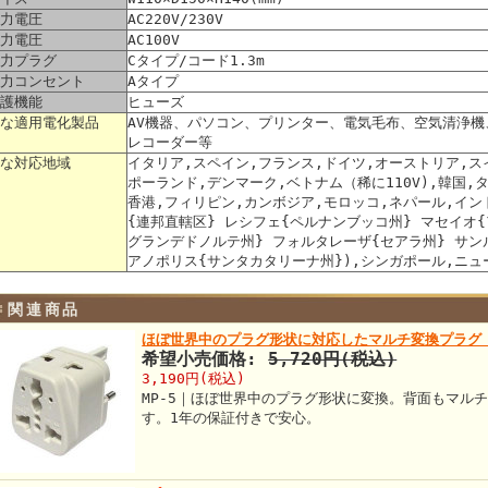
力電圧
AC220V/230V
力電圧
AC100V
力プラグ
Cタイプ/コード1.3m
力コンセント
Aタイプ
護機能
ヒューズ
な適用電化製品
AV機器、パソコン、プリンター、電気毛布、空気清浄機、
レコーダー等
な対応地域
イタリア,スペイン,フランス,ドイツ,オーストリア,ス
ポーランド,デンマーク,ベトナム（稀に110V),韓国,
香港,フィリピン,カンボジア,モロッコ,ネパール,イ
{連邦直轄区} レシフェ{ペルナンブッコ州} マセイオ
グランデドノルテ州} フォルタレーザ{セアラ州} サン
アノポリス{サンタカタリーナ州}),シンガポール,ニュ
関連商品
ほぼ世界中のプラグ形状に対応したマルチ変換プラグ
希望小売価格:
5,720円(税込)
3,190円(税込)
MP-5｜ほぼ世界中のプラグ形状に変換。背面もマル
す。1年の保証付きで安心。