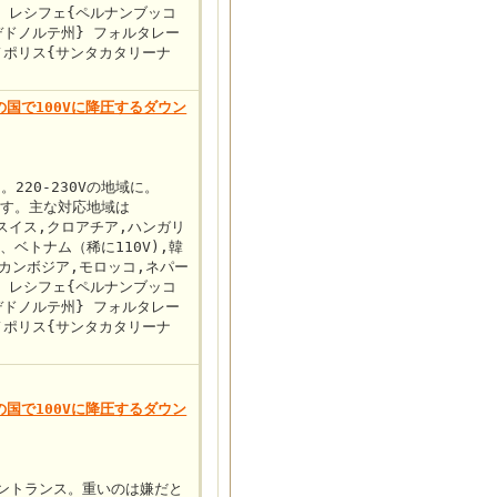
} レシフェ{ペルナンブッコ
デドノルテ州} フォルタレー
ノポリス{サンタカタリーナ
の国で100Vに降圧するダウン
。220-230Vの地域に。
ます。主な対応地域は
スイス,クロアチア,ハンガリ
、ベトナム（稀に110V),韓
,カンボジア,モロッコ,ネパー
} レシフェ{ペルナンブッコ
デドノルテ州} フォルタレー
ノポリス{サンタカタリーナ
の国で100Vに降圧するダウン
ダウントランス。重いのは嫌だと