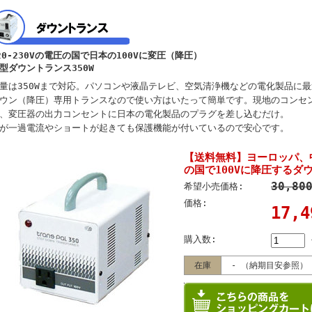
20-230Vの電圧の国で日本の100Vに変圧（降圧）
型ダウントランス350W
量は350Wまで対応。パソコンや液晶テレビ、空気清浄機などの電化製品に
ウン（降圧）専用トランスなので使い方はいたって簡単です。現地のコンセ
、変圧器の出力コンセントに日本の電化製品のプラグを差し込むだけ。
が一過電流やショートが起きても保護機能が付いているので安心です。
【送料無料】ヨーロッパ、中
の国で100Vに降圧するダウ
30,80
希望小売価格:
価格:
17,
購入数:
在庫
- （納期目安参照）