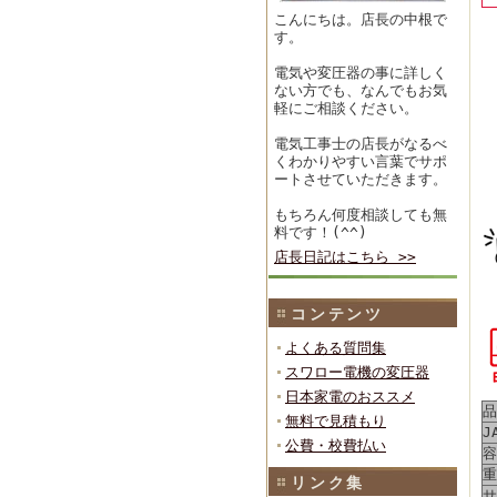
こんにちは。店長の中根で
す。
電気や変圧器の事に詳しく
ない方でも、なんでもお気
軽にご相談ください。
電気工事士の店長がなるべ
くわかりやすい言葉でサポ
ートさせていただきます。
もちろん何度相談しても無
料です！(^^)
店長日記はこちら >>
コンテンツ
よくある質問集
スワロー電機の変圧器
日本家電のおススメ
品
無料で見積もり
J
公費・校費払い
容
重
リンク集
サ