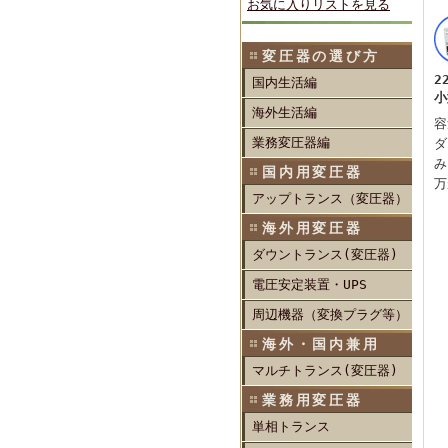
お気に入りリストを見る
変圧器の選び方
2
国内生活編
小
海外生活編
容
業務変圧器編
ダ
み
国内用変圧器
万
アップトランス（変圧器）
海外用変圧器
ダウントランス(変圧器)
電圧安定装置・UPS
周辺機器（変換プラグ等）
海外・国内兼用
マルチトランス(変圧器)
業務用変圧器
単相トランス