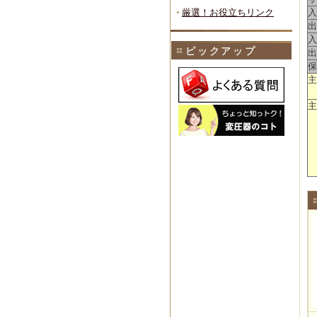
厳選！お役立ちリンク
入
出
入
ピックアップ
出
保
主
主