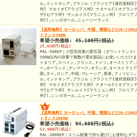
ル,インドネシア,ブラジル（ブラジリア{連邦直轄区
州} マセイオ{アラゴアス州} ナタール{リオグラン
ザ{セアラ州} サンルイス{マラニョン州} フロリア
州}),シンガポール,ニュージーランド
【送料無料】ヨーロッパ、中国、韓国など220-230V
トランス500W
希望小売価格:
45,100円(税込)
25,630円(税込)
PAL-500EP｜小型高容量の変圧器（ダウントランス）
500W以内の容量で複数の電化製品にお使いいただけ
イタリア,スペイン,フランス,ドイツ,オーストリア,
ー,ポーランド,デンマーク,オランダ,オーストラリア
国,タイ,ロシア,中国,マレーシア,香港,フィリピン
ル,インドネシア,ブラジル（ブラジリア{連邦直轄区
州} マセイオ{アラゴアス州} ナタール{リオグラン
ザ{セアラ州} サンルイス{マラニョン州} フロリア
州}),シンガポール,ニュージーランド
【送料無料】ヨーロッパ、中国、韓国など220-230V
トランス2000W
希望小売価格:
94,600円(税込)
53,900円(税込)
PAL-2000EP｜スリム軽量で持ち運びにも便利な