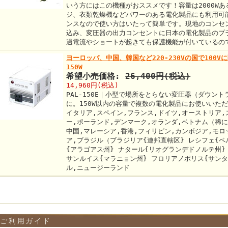
いう方にはこの機種がおススメです！容量は2000W
ジ、衣類乾燥機などパワーのある電化製品にも利用可
ンスなので使い方はいたって簡単です。現地のコンセ
込み、変圧器の出力コンセントに日本の電化製品のプ
過電流やショートが起きても保護機能が付いているの
ヨーロッパ、中国、韓国など220-230Vの国で100
150W
希望小売価格:
26,400円(税込)
14,960円(税込)
PAL-150E｜小型で場所をとらない変圧器（ダウントラ
に。150W以内の容量で複数の電化製品にお使いいた
イタリア,スペイン,フランス,ドイツ,オーストリア,
ー,ポーランド,デンマーク,オランダ,ベトナム（稀に1
中国,マレーシア,香港,フィリピン,カンボジア,モロ
ア,ブラジル（ブラジリア{連邦直轄区} レシフェ{ペ
{アラゴアス州} ナタール{リオグランデドノルテ州}
サンルイス{マラニョン州} フロリアノポリス{サンタ
ル,ニュージーランド
ご利用ガイド