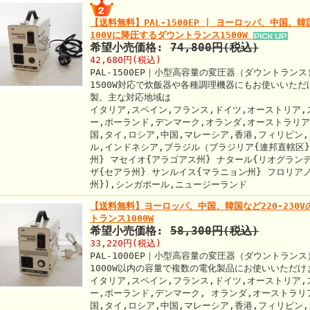
【送料無料】PAL-1500EP | ヨーロッパ、中国、韓国
100Vに降圧するダウントランス1500W
希望小売価格:
74,800円(税込)
42,680円(税込)
PAL-1500EP｜小型高容量の変圧器（ダウントランス）
1500W対応で炊飯器や各種調理機器にもお使いいた
製。主な対応地域は
イタリア,スペイン,フランス,ドイツ,オーストリア,
ー,ポーランド,デンマーク,オランダ,オーストラリア
国,タイ,ロシア,中国,マレーシア,香港,フィリピン
ル,インドネシア,ブラジル（ブラジリア{連邦直轄区
州} マセイオ{アラゴアス州} ナタール{リオグラン
ザ{セアラ州} サンルイス{マラニョン州} フロリア
州}),シンガポール,ニュージーランド
【送料無料】ヨーロッパ、中国、韓国など220-230V
トランス1000W
希望小売価格:
58,300円(税込)
33,220円(税込)
PAL-1000EP｜小型高容量の変圧器（ダウントランス）
1000W以内の容量で複数の電化製品にお使いいただ
イタリア,スペイン,フランス,ドイツ,オーストリア,
ー,ポーランド,デンマーク, オランダ,オーストラリア
国,タイ,ロシア,中国,マレーシア,香港,フィリピン