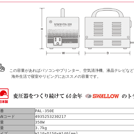
この容量があればパソコンやプリンター、空気清浄機、液晶テレビなど
海外生活で寝室やリビングにおススメの容量です。
番
PAL-350E
ANコード
4935253230217
量
350W
量
3.7kg
イズ
W110×D150×H140(mm)