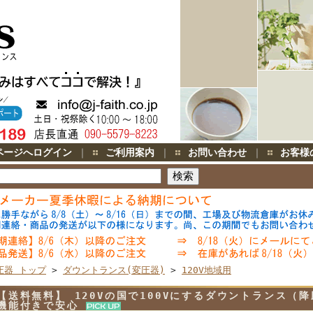
ページへログイン
｜
ご利用案内
｜
お問い合わせ
｜
お客様
圧器 トップ
>
ダウントランス(変圧器)
>
120V地域用
【送料無料】 120Vの国で100Vにするダウントランス（降
機能付きで安心