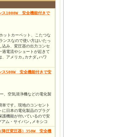
ンス1000W 安全機能付きで
座やホットカーペット、こたつな
トランスなので使い方はいたっ
し込み、変圧器の出力コンセ
一過電流やショートが起きて
は、アメリカ,カナダ,ハワ
ンス500W 安全機能付きで安
ンター、空気清浄機などの電化製
簡単です。現地のコンセント
トに日本の電化製品のプラグ
保護機能が付いているので安
グアム・サイパン,メキシコ
（降圧変圧器）350W 安全機