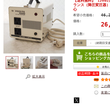
【送料無料】 120V
ランス（降圧変圧器）
心
46,
希望小売価格:
価格:
26
購入数:
在庫
- （納期目安
返品
拡大表示
この
友達