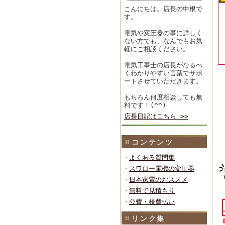
こんにちは。店長の中根で
す。
電気や変圧器の事に詳しく
ない方でも、なんでもお気
軽にご相談ください。
電気工事士の店長がなるべ
くわかりやすい言葉でサポ
ートさせていただきます。
もちろん何度相談しても無
料です！(^^)
店長日記はこちら >>
コンテンツ
よくある質問集
スワロー電機の変圧器
日本家電のおススメ
無料で見積もり
公費・校費払い
リンク集