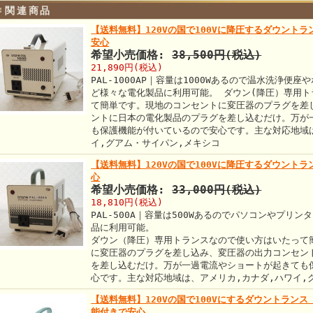
関連商品
【送料無料】120Vの国で100Vに降圧するダウントラ
安心
希望小売価格:
38,500円(税込)
21,890円(税込)
PAL-1000AP｜容量は1000Wあるので温水洗浄便
ど様々な電化製品に利用可能。 ダウン(降圧）専用
て簡単です。現地のコンセントに変圧器のプラグを差
ントに日本の電化製品のプラグを差し込むだけ。万が
も保護機能が付いているので安心です。主な対応地域
イ,グアム・サイパン,メキシコ
【送料無料】120Vの国で100Vに降圧するダウントラ
心
希望小売価格:
33,000円(税込)
18,810円(税込)
PAL-500A｜容量は500Wあるのでパソコンやプリ
品に利用可能。
ダウン（降圧）専用トランスなので使い方はいたって
に変圧器のプラグを差し込み、変圧器の出力コンセン
を差し込むだけ。万が一過電流やショートが起きても
心です。主な対応地域は、アメリカ,カナダ,ハワイ,
【送料無料】120Vの国で100Vにするダウントランス
能付きで安心