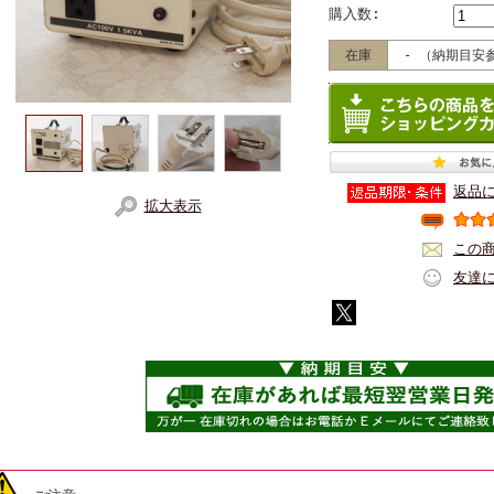
購入数:
在庫
- （納期目安
返品
拡大表示
この
友達