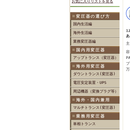
お気に入りリストを見る
変圧器の選び方
国内生活編
1
海外生活編
あ
業務変圧器編
主
国内用変圧器
容
アップトランス（変圧器）
P
プ
海外用変圧器
万
ダウントランス(変圧器)
電圧安定装置・UPS
周辺機器（変換プラグ等）
海外・国内兼用
マルチトランス(変圧器)
業務用変圧器
単相トランス