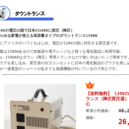
20Vの電圧の国で日本の100Vに変圧（降圧）
らゆる家電が使える高容量タイプのダウントランス1500W
にアメリカやハワイをはじめ、電圧が120Vの国に対応する変圧器です。
量は1500Wあるので炊飯器や電子レンジなど様々な電化製品に利用可能。
AL-1500APはダウン（降圧）専用トランスなので使い方はいたって簡単で
ラグを差し込み、変圧器の出力コンセントに日本の電化製品のプラグを差し
が一過電流やショートが起きても保護機能が付いているので安心です。
【送料無料】 120V
ランス（降圧変圧器）
心
46,
希望小売価格:
価格:
26