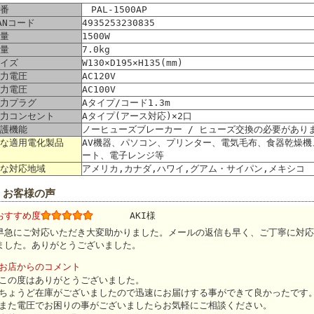
番
PAL-1500AP
ANコード
4935253230835
量
1500W
量
7.0kg
イズ
W130×D195×H135(mm)
力電圧
AC120V
力電圧
AC100V
力プラグ
Aタイプ/コード1.3m
力コンセント
Aタイプ(アース対応)×2口
護機能
ノーヒューズブレーカー / ヒューズ交換の必要があり
な適用電化製品
AV機器、パソコン、プリンター、電気毛布、食器乾燥
ート、電子レンジ等
な対応地域
アメリカ,カナダ,ハワイ,グアム・サイパン,メキシコ
 お客様の声
おすすめ度
AKI様
早急にご対応いただき大変助かりました。メールの返信も早く、ご丁寧に対応
ました。ありがとうございました。
お店からのコメント
この度はありがとうございました。
ちょうど在庫がございましたので迅速にお届けする事ができて良かったです
また電圧でお困りの事がございましたらお気軽にご相談ください。