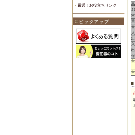
品
厳選！お役立ちリンク
J
容
重
ピックアップ
サ
入
出
入
出
保
主
主
■