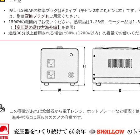
ご注意
PAL-1500APの標準プラグはAタイプ（平ピン2本に丸ピン1本）で
は、別途
変換プラグも
ご用意ください。
1500Wの範囲内でお使いください。熱製品は1.25倍、モーター品は1
（
【変圧器の選び方海外編】
を参照）
連続30分以上使用される場合は80%（1200W以内）の容量でお使いく
この容量があれば炊飯器から電子レンジ、ホットプレートなど幅広く使
海外生活には最もおススメの容量です。