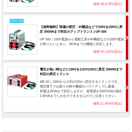
価格:38,874円(税込)
PICK UP
【送料無料】現場の変圧・IH製品などで100Vを200Vに昇
圧 3000Wまで対応のアップトランス | UP-300
UP-300｜100V電源から電動工具やIH機器などの200V電源
が取りたいときに。3KVAまでの機器に対応します。
価格:59,510円(税込)
電圧が低い時などに100Vを115V/125Vに昇圧 2000Wまで
対応の昇圧トランス
ME-20｜100Vから115V/125Vへ昇圧するトランスです。
電圧降下でお困りの時や機器のパワーアップに最適。
容量は2KVAまで対応しますが、基電源が100V15Aの場合
1.5KVAまでしか出力できませんのでご注意ください。
価格:21,890円(税込)