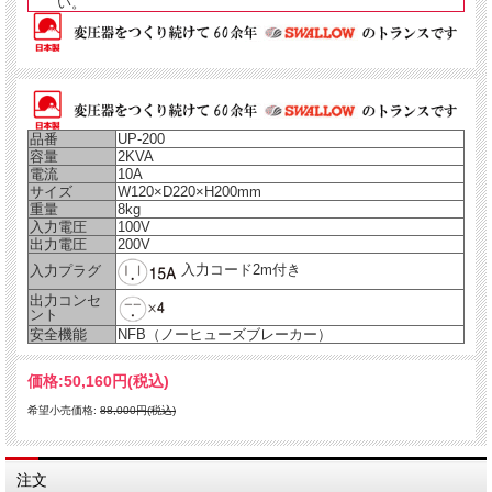
い。
品番
UP-200
容量
2KVA
電流
10A
サイズ
W120×D220×H200mm
重量
8kg
入力電圧
100V
出力電圧
200V
入力コード2m付き
入力プラグ
出力コンセ
ント
安全機能
NFB（ノーヒューズブレーカー）
価格:
50,160円
(税込)
希望小売価格:
88,000円(税込)
注文