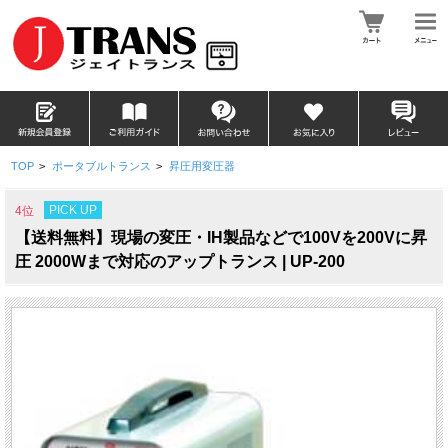
TOP
>
ポータブルトランス
>
昇圧用変圧器
PICK UP
4位
【送料無料】現場の変圧・IH製品などで100Vを200Vに昇
圧 2000Wまで対応のアップトランス | UP-200