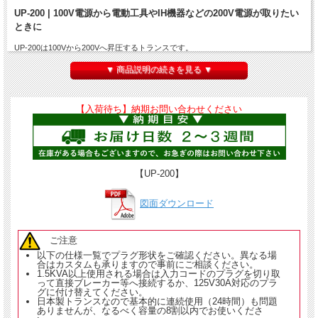
UP-200 | 100V電源から電動工具やIH機器などの200V電源が取りたい
ときに
UP-200は100Vから200Vへ昇圧するトランスです。
200Vの電動工具やIH製品が使いたいときに。また、脱毛器などの美容機器を100V
▼ 商品説明の続きを見る ▼
から200Vに昇圧して使いたいときに。 トロイダルトランス内蔵で軽量です。
容量は2KVAまで対応しますが、基電源が100V15Aの場合1.5KVAまでしか出力でき
ませんのでご注意ください。
【入荷待ち】納期お問い合わせください
【UP-200】
図面ダウンロード
ご注意
以下の仕様一覧でプラグ形状をご確認ください。異なる場
合はカスタムも承りますので事前にご相談ください。
1.5KVA以上使用される場合は入力コードのプラグを切り取
って直接ブレーカー等へ接続するか、
125V30A対応のプラ
グに付け替えてください。
日本製トランスなので基本的に連続使用（24時間）も問題
ありませんが、なるべく容量の8割以内でお使いくださ